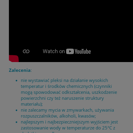
Zalecenia
:
nie wystawiać pleksi na działanie wysokich
temperatur i środków chemicznych (czynniki
mogą spowodować odkształcenia, uszkodzenie
powierzchni czy też naruszenie struktury
materiału);
nie zalecamy mycia w zmywarkach, używania
rozpuszczalników, alkoholi, kwasów;
najlepszym i najbezpieczniejszym wyjściem jest
zastosowanie wody w temperaturze do 25°C z