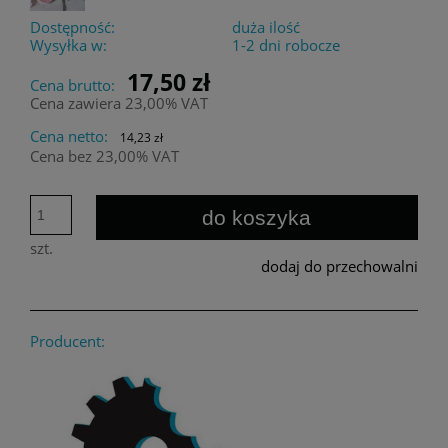
Dostępność:
duża ilość
Wysyłka w:
1-2 dni robocze
17,50 zł
Cena brutto:
Cena zawiera 23,00% VAT
Cena netto:
14,23 zł
Cena bez 23,00% VAT
do koszyka
szt.
dodaj do przechowalni
Producent: