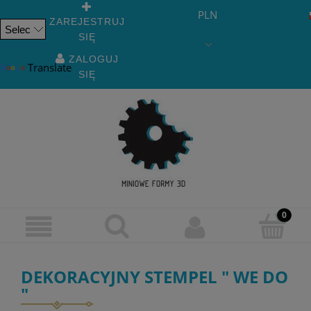
PLN
ZAREJESTRUJ
SIĘ
Powered
by
ZALOGUJ
Translate
SIĘ
DEKORACYJNY STEMPEL " WE DO
"