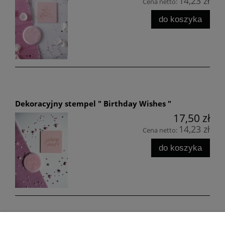
14,23 zł
Cena netto:
do koszyka
Dekoracyjny stempel " Birthday Wishes "
17,50 zł
14,23 zł
Cena netto:
do koszyka