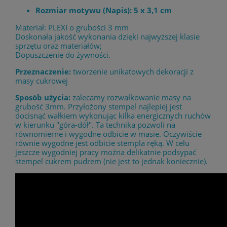
Rozmiar motywu (Napis): 5 x 3,1 cm
Materiał: PLEXI o grubości 3 mm
Doskonała jakość wykonania dzięki najwyższej klasie
sprzętu oraz materiałów;
Dopuszczenie do żywności.
Przeznaczenie:
tworzenie unikatowych dekoracji z
masy cukrowej
Sposób użycia:
zalecamy rozwałkowanie masy na
grubość 3mm. Przyłożony stempel najlepiej jest
docisnąć wałkiem wykonując kilka energicznych ruchów
w kierunku "góra-dół". Ta technika pozwoli na
równomierne i wygodne odbicie w masie. Oczywiście
równie wygodne jest odbicie stempla ręką. W celu
jeszcze wygodniej pracy można delikatnie podsypać
stempel cukrem pudrem (nie jest to jednak koniecznie).