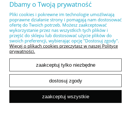
Dbamy o Twoją prywatność
Dekoracyjny stempel " Sto lat + balonik "
17,50 zł
Pliki cookies i pokrewne im technologie umożliwiają
14,23 zł
poprawne działanie strony i pomagają nam dostosować
Cena netto:
ofertę do Twoich potrzeb. Możesz zaakceptować
do koszyka
wykorzystanie przez nas wszystkich tych plików i
przejść do sklepu lub dostosować użycie plików do
swoich preferencji, wybierając opcję "Dostosuj zgody".
Więcej o plikach cookies przeczytasz w naszej Polityce
prywatności.
zaakceptuj tylko niezbędne
Dekoracyjny stempel " Sto lat eleganckie "
dostosuj zgody
17,50 zł
14,23 zł
Cena netto:
zaakceptuj wszystkie
do koszyka