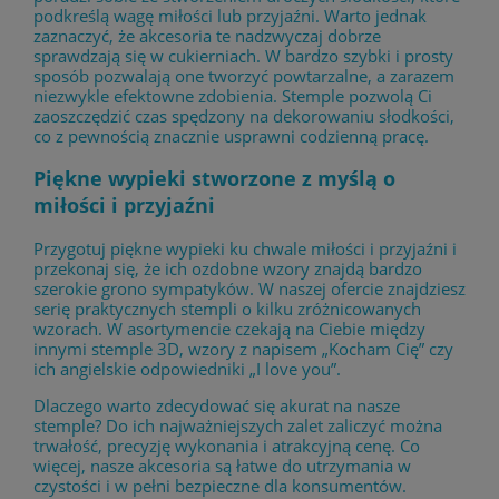
podkreślą wagę miłości lub przyjaźni. Warto jednak
zaznaczyć, że akcesoria te nadzwyczaj dobrze
sprawdzają się w cukierniach. W bardzo szybki i prosty
sposób pozwalają one tworzyć powtarzalne, a zarazem
niezwykle efektowne zdobienia. Stemple pozwolą Ci
zaoszczędzić czas spędzony na dekorowaniu słodkości,
co z pewnością znacznie usprawni codzienną pracę.
Piękne wypieki stworzone z myślą o
miłości i przyjaźni
Przygotuj piękne wypieki ku chwale miłości i przyjaźni i
przekonaj się, że ich ozdobne wzory znajdą bardzo
szerokie grono sympatyków. W naszej ofercie znajdziesz
serię praktycznych stempli o kilku zróżnicowanych
wzorach. W asortymencie czekają na Ciebie między
innymi stemple 3D, wzory z napisem „Kocham Cię” czy
ich angielskie odpowiedniki „I love you”.
Dlaczego warto zdecydować się akurat na nasze
stemple? Do ich najważniejszych zalet zaliczyć można
trwałość, precyzję wykonania i atrakcyjną cenę. Co
więcej, nasze akcesoria są łatwe do utrzymania w
czystości i w pełni bezpieczne dla konsumentów.