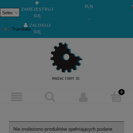
PLN
ZAREJESTRUJ
SIĘ
Powered
by
ZALOGUJ
Translate
SIĘ
Nie znaleziono produktów spełniających podane