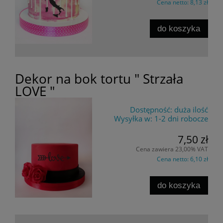
Cena netto:
8,13 zł
do koszyka
Dekor na bok tortu " Strzała
LOVE "
Dostępność:
duża ilość
Wysyłka w:
1-2 dni robocze
7,50 zł
Cena zawiera 23,00% VAT
Cena netto:
6,10 zł
do koszyka