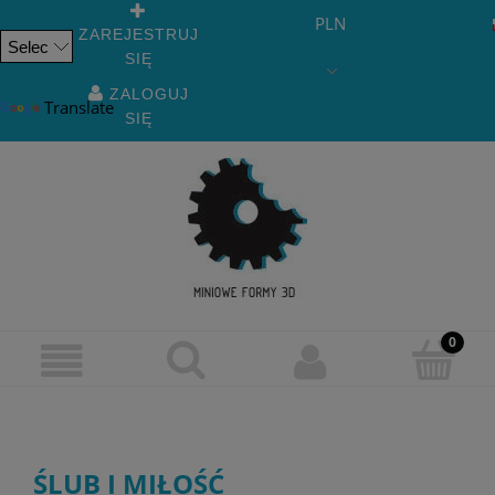
PLN
ZAREJESTRUJ
SIĘ
Powered
by
ZALOGUJ
Translate
SIĘ
ŚLUB I MIŁOŚĆ