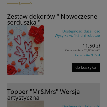
Zestaw dekorów " Nowoczesne
serduszka "
Dostępność:
duża ilość
Wysyłka w:
1-2 dni robocze
11,50 zł
Cena zawiera 23,00% VAT
Cena netto:
9,35 zł
do koszyka
Topper "Mr&Mrs" Wersja
artystyczna
Dostępność:
duża ilość