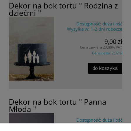
Dekor na bok tortu " Rodzina z
dziećmi "
Dostępność:
duża ilość
Wysyłka w:
1-2 dni robocze
9,00 zł
Cena zawiera 23,00% VAT
Cena netto:
7,32 zł
do koszyka
Dekor na bok tortu " Panna
Młoda "
Dostępność:
duża ilość
Wysyłka w:
1-2 dni robocze