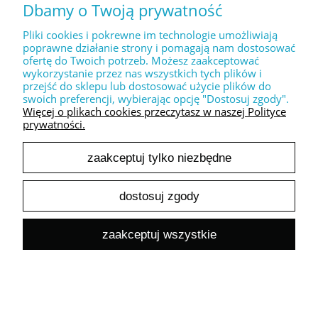
Dbamy o Twoją prywatność
12,00 zł
Cena zawiera 23,00% VAT
Pliki cookies i pokrewne im technologie umożliwiają
Cena netto:
9,76 zł
poprawne działanie strony i pomagają nam dostosować
ofertę do Twoich potrzeb. Możesz zaakceptować
wykorzystanie przez nas wszystkich tych plików i
do koszyka
przejść do sklepu lub dostosować użycie plików do
swoich preferencji, wybierając opcję "Dostosuj zgody".
Więcej o plikach cookies przeczytasz w naszej Polityce
prywatności.
Dekor na bok tortu " Love "
zaakceptuj tylko niezbędne
Dostępność:
duża ilość
dostosuj zgody
Wysyłka w:
1-2 dni robocze
7,00 zł
zaakceptuj wszystkie
Cena zawiera 23,00% VAT
Cena netto:
5,69 zł
do koszyka