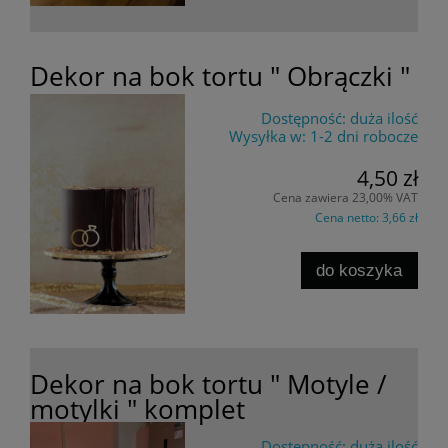
Dekor na bok tortu " Obrączki "
Dostępność:
duża ilość
Wysyłka w:
1-2 dni robocze
4,50 zł
Cena zawiera 23,00% VAT
Cena netto:
3,66 zł
do koszyka
Dekor na bok tortu " Motyle /
motylki " komplet
Dostępność:
duża ilość