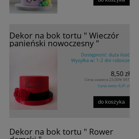
Dekor na bok tortu " Wieczór
panieński nowoczesny "
Dostępność:
duża ilość
Wysyłka w:
1-2 dni robocze
8,50 zł
Cena zawiera 23,00% VAT
Cena netto:
6,91 zł
do koszyka
Dekor na bok tortu " Rower