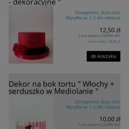
- dekoracyjne "
Dostępność:
duża ilość
Wysyłka w:
1-2 dni robocze
12,50 zł
Cena zawiera 23,00% VAT
Cena netto:
10,16 zł
do koszyka
Dekor na bok tortu " Włochy +
serduszko w Mediolanie "
Dostępność:
duża ilość
Wysyłka w:
1-2 dni robocze
10,00 zł
Cena zawiera 23,00% VAT