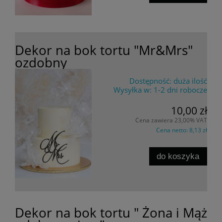
Dekor na bok tortu "Mr&Mrs"
ozdobny
Dostępność:
duża ilość
Wysyłka w:
1-2 dni robocze
10,00 zł
Cena zawiera 23,00% VAT
Cena netto:
8,13 zł
do koszyka
Dekor na bok tortu " Żona i Mąż