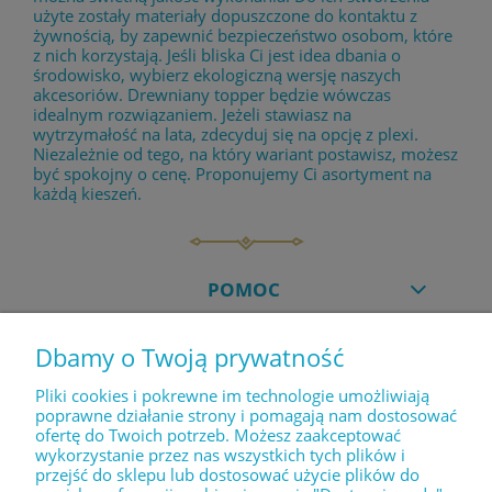
użyte zostały materiały dopuszczone do kontaktu z
żywnością, by zapewnić bezpieczeństwo osobom, które
z nich korzystają. Jeśli bliska Ci jest idea dbania o
środowisko, wybierz ekologiczną wersję naszych
akcesoriów. Drewniany topper będzie wówczas
idealnym rozwiązaniem. Jeżeli stawiasz na
wytrzymałość na lata, zdecyduj się na opcję z plexi.
Niezależnie od tego, na który wariant postawisz, możesz
być spokojny o cenę. Proponujemy Ci asortyment na
każdą kieszeń.
POMOC
Dbamy o Twoją prywatność
MOJE KONTO
Pliki cookies i pokrewne im technologie umożliwiają
poprawne działanie strony i pomagają nam dostosować
ofertę do Twoich potrzeb. Możesz zaakceptować
PŁATNOŚCI I DOSTAWA
wykorzystanie przez nas wszystkich tych plików i
przejść do sklepu lub dostosować użycie plików do