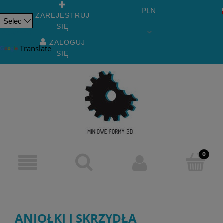
PLN
ZAREJESTRUJ
SIĘ
Powered
by
ZALOGUJ
Translate
SIĘ
ANIOŁKI I SKRZYDŁA