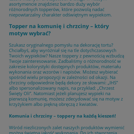
asortymencie znajdziesz bardzo duży wybór
różnorodnych topperów, które pozwolą nadać
niepowtarzalny charakter odświętnym wypiekom.
Topper na komunię i chrzciny – który
motyw wybrać?
Szukasz oryginalnego pomysłu na dekorację tortu?
Chciałbyś, aby wyróżniał się na tle dotychczasowych
Twoich wypieków? Nasze toppery z pewnością wzbudzą
Twoje zainteresowanie. Zadbaliśmy o różnorodność w
zakresie kolorystyki dostępnych produktów, materiału
wykonania oraz wzorów i napisów. Możesz wybierać
spośród wielu propozycji w zależności od okazji. Na
chrzciny odpowiednie będą dekory ze słowami: „IHS”
albo spersonalizowany napis, na przykład: „Chrzest
Święty Oli”. Natomiast jeżeli planujesz wypieki na
pierwszą komunię, możesz zdecydować się na motyw z
krzyżykiem albo piękną obręczą z kwiatów.
Komunia i chrzciny – toppery na każdą kieszeń!
Wśród niezliczonych zalet naszych produktów wymienić
można świetną jakość wykonania. Do ich stworzenia