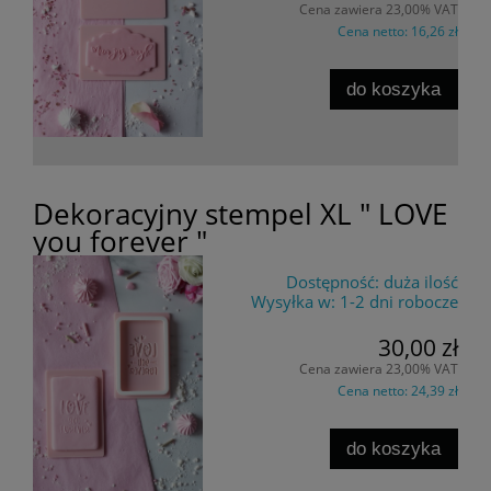
Cena zawiera 23,00% VAT
Cena netto:
16,26 zł
do koszyka
Dekoracyjny stempel XL " LOVE
you forever "
Dostępność:
duża ilość
Wysyłka w:
1-2 dni robocze
30,00 zł
Cena zawiera 23,00% VAT
Cena netto:
24,39 zł
do koszyka