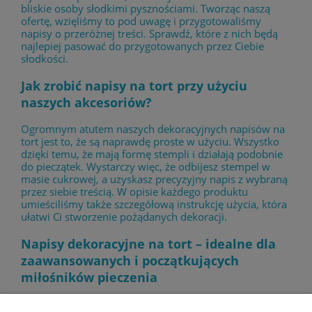
bliskie osoby słodkimi pysznościami. Tworząc naszą
ofertę, wzięliśmy to pod uwagę i przygotowaliśmy
napisy o przeróżnej treści. Sprawdź, które z nich będą
najlepiej pasować do przygotowanych przez Ciebie
słodkości.
Jak zrobić napisy na tort przy użyciu
naszych akcesoriów?
Ogromnym atutem naszych dekoracyjnych napisów na
tort jest to, że są naprawdę proste w użyciu. Wszystko
dzięki temu, że mają formę stempli i działają podobnie
do pieczątek. Wystarczy więc, że odbijesz stempel w
masie cukrowej, a uzyskasz precyzyjny napis z wybraną
przez siebie treścią. W opisie każdego produktu
umieściliśmy także szczegółową instrukcję użycia, która
ułatwi Ci stworzenie pożądanych dekoracji.
Napisy dekoracyjne na tort – idealne dla
zaawansowanych i początkujących
miłośników pieczenia
Gotowe napisy dekoracyjne na tort to akcesoria