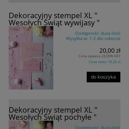
Dekoracyjny stempel XL "
Wesołych Świąt wywijasy "
Dostępność:
duża ilość
Wysyłka w:
1-2 dni robocze
20,00 zł
Cena zawiera 23,00% VAT
Cena netto:
16,26 zł
do koszyka
Dekoracyjny stempel XL "
Wesołych Świąt pochyłe "
Dostępność:
duża ilość