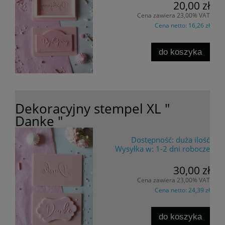
20,00 zł
Cena zawiera 23,00% VAT
Cena netto:
16,26 zł
do koszyka
Dekoracyjny stempel XL "
Danke "
Dostępność:
duża ilość
Wysyłka w:
1-2 dni robocze
30,00 zł
Cena zawiera 23,00% VAT
Cena netto:
24,39 zł
do koszyka