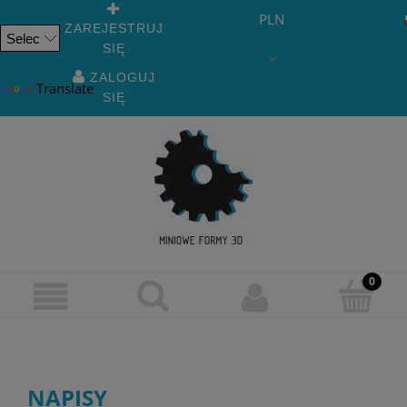
PLN
ZAREJESTRUJ
SIĘ
Powered
by
ZALOGUJ
Translate
SIĘ
NAPISY