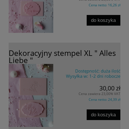
Cena netto:
16,26 zł
do koszyka
Dekoracyjny stempel XL " Alles
Liebe "
Dostępność:
duża ilość
Wysyłka w:
1-2 dni robocze
30,00 zł
Cena zawiera 23,00% VAT
Cena netto:
24,39 zł
do koszyka