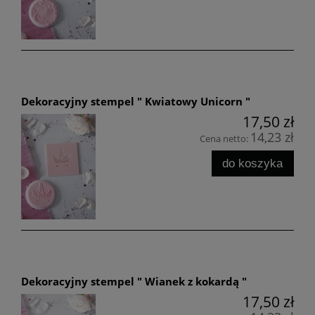
Dekoracyjny stempel " Kwiatowy Unicorn "
17,50 zł
14,23 zł
Cena netto:
do koszyka
Dekoracyjny stempel " Wianek z kokardą "
17,50 zł