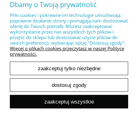
Dbamy o Twoją prywatność
Dekoracyjny stempel " Zakochana para "
17,50 zł
Pliki cookies i pokrewne im technologie umożliwiają
14,23 zł
poprawne działanie strony i pomagają nam dostosować
Cena netto:
ofertę do Twoich potrzeb. Możesz zaakceptować
wykorzystanie przez nas wszystkich tych plików i
do koszyka
przejść do sklepu lub dostosować użycie plików do
swoich preferencji, wybierając opcję "Dostosuj zgody".
Więcej o plikach cookies przeczytasz w naszej Polityce
prywatności.
zaakceptuj tylko niezbędne
Dekoracyjny stempel " Kwiatowe serce "
dostosuj zgody
17,50 zł
14,23 zł
Cena netto:
zaakceptuj wszystkie
do koszyka