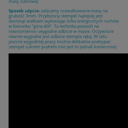
masy cukrowej
Sposób użycia:
zalecamy rozwałkowanie masy na
grubość 3mm. Przyłożony stempel najlepiej jest
docisnąć wałkiem wykonując kilka energicznych ruchów
w kierunku "góra-dół". Ta technika pozwoli na
równomierne i wygodne odbicie w masie. Oczywiście
równie wygodne jest odbicie stempla ręką. W celu
jeszcze wygodniej pracy można delikatnie podsypać
stempel cukrem pudrem (nie jest to jednak koniecznie).