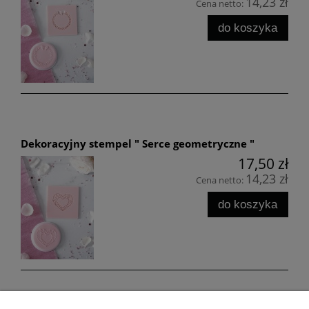
14,23 zł
Cena netto:
do koszyka
Dekoracyjny stempel " Serce geometryczne "
17,50 zł
14,23 zł
Cena netto:
do koszyka