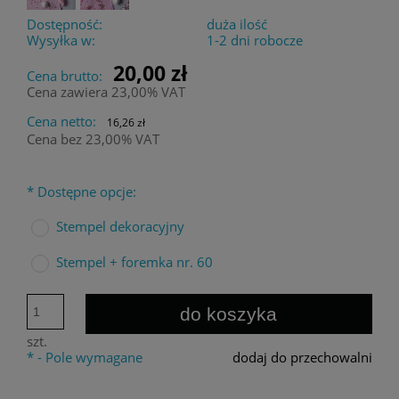
Dostępność:
duża ilość
Wysyłka w:
1-2 dni robocze
20,00 zł
Cena brutto:
Cena zawiera 23,00% VAT
Cena netto:
16,26 zł
Cena bez 23,00% VAT
*
Dostępne opcje:
Stempel dekoracyjny
Stempel + foremka nr. 60
do koszyka
szt.
*
- Pole wymagane
dodaj do przechowalni