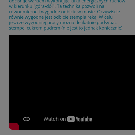
docisnąć wałkiem wykonując kilka energicznych ruchów
w kierunku "góra-dół". Ta technika pozwoli na
równomierne i wygodne odbicie w masie. Oczywiście
równie wygodne jest odbicie stempla ręką. W celu
jeszcze wygodniej pracy można delikatnie podsypać
stempel cukrem pudrem (nie jest to jednak koniecznie).