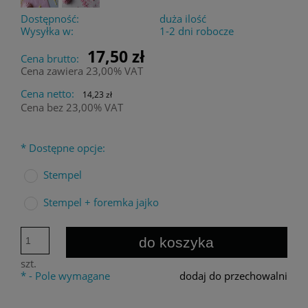
Dostępność:
duża ilość
Wysyłka w:
1-2 dni robocze
17,50 zł
Cena brutto:
Cena zawiera 23,00% VAT
Cena netto:
14,23 zł
Cena bez 23,00% VAT
*
Dostępne opcje:
Stempel
Stempel + foremka jajko
do koszyka
szt.
*
- Pole wymagane
dodaj do przechowalni