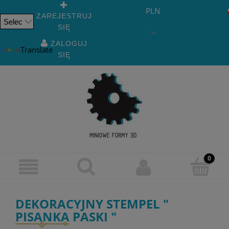
PLN
ZAREJESTRUJ
SIĘ
Powered
by
ZALOGUJ
Translate
SIĘ
DEKORACYJNY STEMPEL "
PISANKA PASKI "