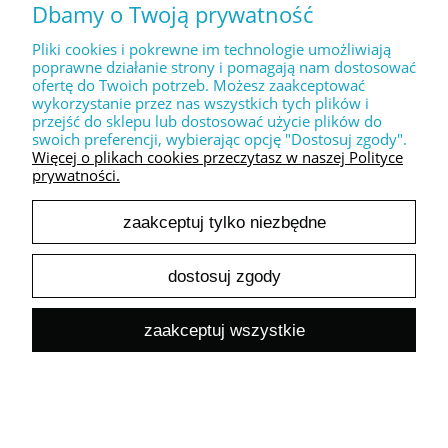
Dbamy o Twoją prywatność
Dekoracyjny stempel XL " love you + serduszko "
30,00 zł
Pliki cookies i pokrewne im technologie umożliwiają
24,39 zł
poprawne działanie strony i pomagają nam dostosować
Cena netto:
ofertę do Twoich potrzeb. Możesz zaakceptować
do koszyka
wykorzystanie przez nas wszystkich tych plików i
przejść do sklepu lub dostosować użycie plików do
swoich preferencji, wybierając opcję "Dostosuj zgody".
Więcej o plikach cookies przeczytasz w naszej Polityce
prywatności.
zaakceptuj tylko niezbędne
Dekoracyjny stempel XL " Danke "
dostosuj zgody
30,00 zł
24,39 zł
Cena netto:
zaakceptuj wszystkie
do koszyka