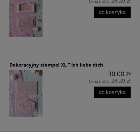
24,39 zł
Cena netto:
do koszyka
Dekoracyjny stempel XL " Ich liebe dich "
30,00 zł
24,39 zł
Cena netto:
do koszyka