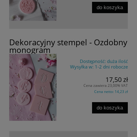
do koszyka
Dekoracyjny stempel - Ozdobny
monogram
Dostępność:
duża ilość
Wysyłka w:
1-2 dni robocze
17,50 zł
Cena zawiera 23,00% VAT
Cena netto:
14,23 zł
do koszyka