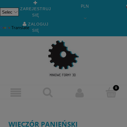
PLN
ZAREJESTRUJ
SIĘ
Powered
by
ZALOGUJ
Translate
SIĘ
WIECZÓR PANIEŃSKI