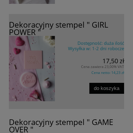
Dekoracyjny stempel " GIRL
POWER "
Dostępność:
duża ilość
Wysyłka w:
1-2 dni robocze
17,50 zł
Cena zawiera 23,00% VAT
Cena netto:
14,23 zł
do koszyka
Dekoracyjny stempel " GAME
OVER "