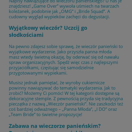
Napisy nawiązujące do wieczoru panieńskiego? U nas je
znajdziesz! „Game Over” wywoła uśmiech na twarzach
koleżanek, podobnie jak „OMG” i „Bride Squad”. A
cudowny wygląd wypieków zachęci do degustacji.
Wyjątkowy wieczór? Uczcij go
słodkościami
Na pewno zdajesz sobie sprawę, że wieczór panieński to
wyjątkowe wydarzenie. Jako przyszła panna młoda
masz wtedy świetną okazję, by oderwać się od nawału
spraw organizacyjnych. Spędź więc czas z najlepszymi
przyjaciółkami, częstując się samodzielnie
przygotowanymi wypiekami.
Musisz jednak pamiętać, że wyroby cukiernicze
powinny nawiązywać do tematyki wydarzenia. Jak to
zrobić? Możemy Ci pomóc! W tej kategorii dostępne są
dekoracyjne stemple. Z pewnością przyda się tradycyjna
pieczątka z nazwą „Wieczór panieński”. Nie zaszkodzi też
coś bardziej odważnego – „Panna Młoda”, „I DO” oraz
„Team Bride” to świetne propozycje!
Zabawa na wieczorze panieńskim?