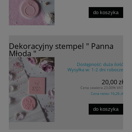
do koszyka
Dekoracyjny stempel " Panna
Młoda "
Dostępność:
duża ilość
Wysyłka w:
1-2 dni robocze
20,00 zł
Cena zawiera 23,00% VAT
Cena netto:
16,26 zł
do koszyka