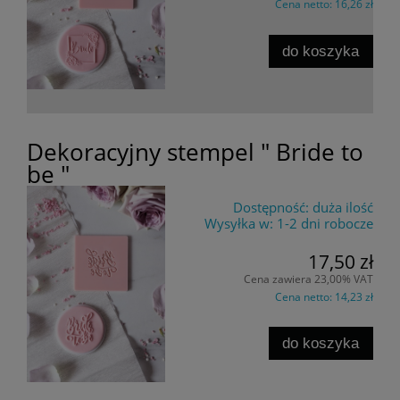
Cena netto:
16,26 zł
do koszyka
Dekoracyjny stempel " Bride to
be "
Dostępność:
duża ilość
Wysyłka w:
1-2 dni robocze
17,50 zł
Cena zawiera 23,00% VAT
Cena netto:
14,23 zł
do koszyka