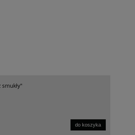
ż smukły"
do koszyka