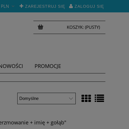
PLN
ZAREJESTRUJ SIĘ
ZALOGUJ SIĘ
KOSZYK:
(PUSTY)
NOWOŚCI
PROMOCJE
erzmowanie + imię + gołąb"