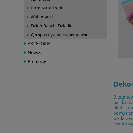
Boże Narodzenie
Walentynki
Dzień Babci i Dziadka
Декорації українською мовою
AKCESORIA
Nowości
Promocje
Dekor
Bierzmowa
bardzo wa
okoliczn
pomysłem.
wydarzeni
swoim w