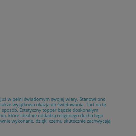
c już w pełni świadomym swojej wiary. Stanowi ono
także wyjątkowa okazja do świętowania. Tort na tę
i sposób. Estetyczny topper będzie doskonałym
ia, które idealnie oddadzą religijnego ducha tego
townie wykonane, dzięki czemu skutecznie zachwycają