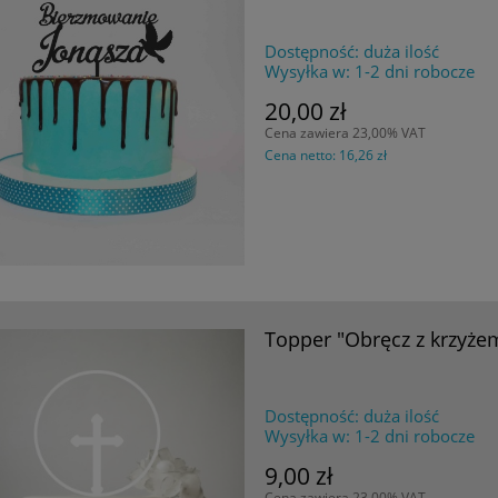
Dostępność:
duża ilość
Wysyłka w:
1-2 dni robocze
20,00 zł
Cena zawiera 23,00% VAT
Cena netto:
16,26 zł
Topper "Obręcz z krzyże
Dostępność:
duża ilość
Wysyłka w:
1-2 dni robocze
9,00 zł
Cena zawiera 23,00% VAT