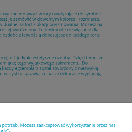
 klasyczne motywy i wzory nawiązujące do symboli
ożesz je zamówić w dowolnym kolorze i rozmiarze.
idualne na tort z okazji bierzmowania. Możesz na
rdziej wyróżniony. To doskonałe rozwiązanie dla
ką ozdobę z łatwością dopasujesz do każdego tortu.
ęcej, niż jedynie estetyczne ozdoby. Dzięki temu, że
pamiątkę tego wyjątkowego sakramentu. Do
 każdy egzemplarz został stworzony z niezwykłą
 To wszystko sprawia, że nasze dekoracje wyglądają
E
O NAS
tności
Kontakt i dane firmy
h potrzeb. Możesz zaakceptować wykorzystanie przez nas
ody".