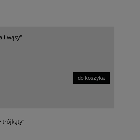
a i wąsy"
do koszyka
 trójkąty"