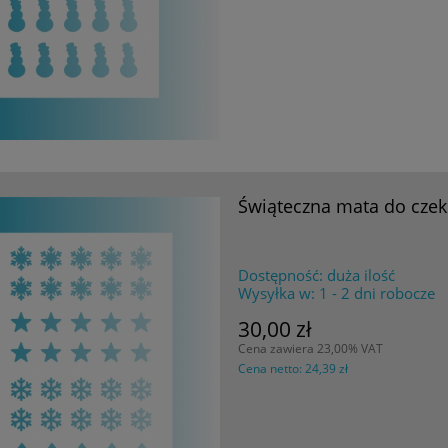
Świąteczna mata do czek
Dostępność:
duża ilość
Wysyłka w:
1 - 2 dni robocze
30,00 zł
Cena zawiera 23,00% VAT
Cena netto:
24,39 zł