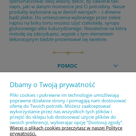
spersonalizować swój własny dekor, by zawierał taki
napis, jaki w danym momencie jest Ci potrzebny. Nasze
produkty wykonane są w dwóch wersjach – z drewna
bądź pleksi. Do umieszczenia wybranego przez siebie
napisu na boku tortu możesz użyć czekolady, syropu
glukozowego albo kukurydzianego. Niezależnie na którą
metodę się zdecydujesz, wypiek z tym elementem
dekoracyjnym będzie prezentował się świetnie.
POMOC
Dbamy o Twoją prywatność
MOJE KONTO
Pliki cookies i pokrewne im technologie umożliwiają
poprawne działanie strony i pomagają nam dostosować
ofertę do Twoich potrzeb. Możesz zaakceptować
PŁATNOŚCI I DOSTAWA
wykorzystanie przez nas wszystkich tych plików i
przejść do sklepu lub dostosować użycie plików do
swoich preferencji, wybierając opcję "Dostosuj zgody".
INFORMACJE
Więcej o plikach cookies przeczytasz w naszej Polityce
prywatności.