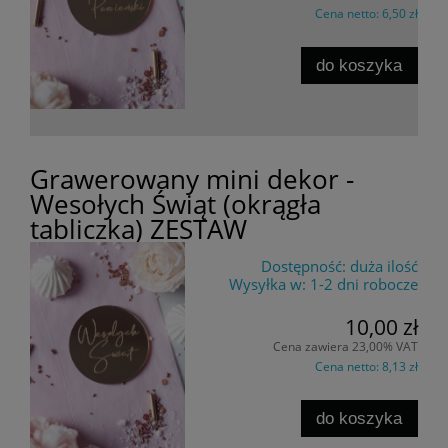
Cena netto:
6,50 zł
do koszyka
Grawerowany mini dekor -
Wesołych Świąt (okrągła
tabliczka) ZESTAW
Dostępność:
duża ilość
Wysyłka w:
1-2 dni robocze
10,00 zł
Cena zawiera 23,00% VAT
Cena netto:
8,13 zł
do koszyka