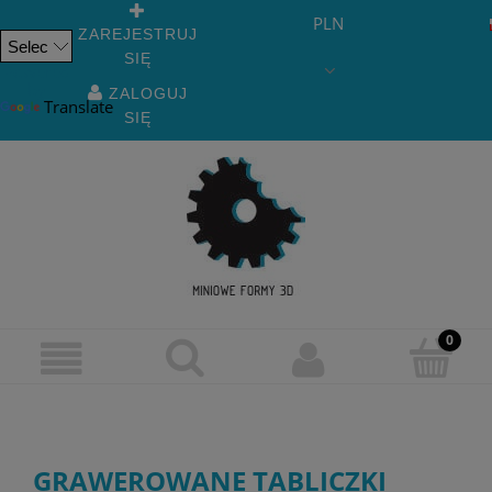
PLN
ZAREJESTRUJ
SIĘ
Powered
by
ZALOGUJ
Translate
SIĘ
GRAWEROWANE TABLICZKI