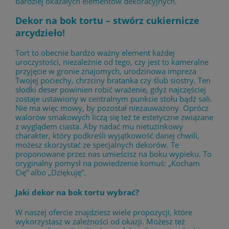
bardziej okazałych elementów dekoracyjnych.
Dekor na bok tortu – stwórz cukiernicze
arcydzieło!
Tort to obecnie bardzo ważny element każdej
uroczystości, niezależnie od tego, czy jest to kameralne
przyjęcie w gronie znajomych, urodzinowa impreza
Twojej pociechy, chrzciny bratanka czy ślub siostry. Ten
słodki deser powinien robić wrażenie, gdyż najczęściej
zostaje ustawiony w centralnym punkcie stołu bądź sali.
Nie ma więc mowy, by pozostał niezauważony. Oprócz
walorów smakowych liczą się też te estetyczne związane
z wyglądem ciasta. Aby nadać mu nietuzinkowy
charakter, który podkreśli wyjątkowość danej chwili,
możesz skorzystać ze specjalnych dekorów. Te
proponowane przez nas umieścisz na boku wypieku. To
oryginalny pomysł na powiedzenie komuś: „Kocham
Cię” albo „Dziękuję”.
Jaki dekor na bok tortu wybrać?
W naszej ofercie znajdziesz wiele propozycji, które
wykorzystasz w zależności od okazji. Możesz też