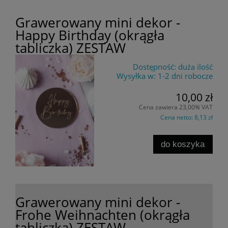
Grawerowany mini dekor -
Happy Birthday (okrągła
tabliczka) ZESTAW
Dostępność:
duża ilość
Wysyłka w:
1-2 dni robocze
10,00 zł
Cena zawiera 23,00% VAT
Cena netto:
8,13 zł
do koszyka
Grawerowany mini dekor -
Frohe Weihnachten (okrągła
tabliczka) ZESTAW