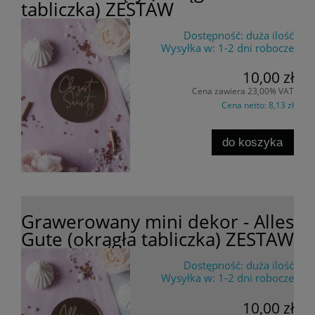
tabliczka) ZESTAW
Dostępność:
duża ilość
Wysyłka w:
1-2 dni robocze
10,00 zł
Cena zawiera 23,00% VAT
Cena netto:
8,13 zł
do koszyka
Grawerowany mini dekor - Alles
Gute (okrągła tabliczka) ZESTAW
Dostępność:
duża ilość
Wysyłka w:
1-2 dni robocze
10,00 zł