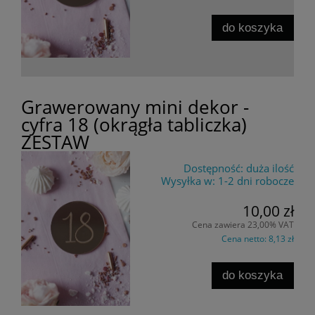
do koszyka
Grawerowany mini dekor -
cyfra 18 (okrągła tabliczka)
ZESTAW
Dostępność:
duża ilość
Wysyłka w:
1-2 dni robocze
10,00 zł
Cena zawiera 23,00% VAT
Cena netto:
8,13 zł
do koszyka