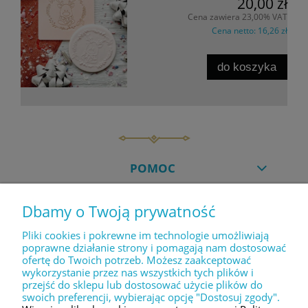
20,00 zł
Cena zawiera 23,00% VAT
Cena netto:
16,26 zł
do koszyka
POMOC
Dbamy o Twoją prywatność
MOJE KONTO
Pliki cookies i pokrewne im technologie umożliwiają
poprawne działanie strony i pomagają nam dostosować
ofertę do Twoich potrzeb. Możesz zaakceptować
PŁATNOŚCI I DOSTAWA
wykorzystanie przez nas wszystkich tych plików i
przejść do sklepu lub dostosować użycie plików do
swoich preferencji, wybierając opcję "Dostosuj zgody".