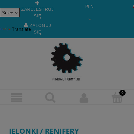
PLN
ZAREJESTRUJ
SIĘ
Powered
by
ZALOGUJ
Translate
SIĘ
JELONKI / RENIFERY