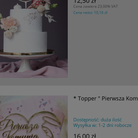
12,50 zł
Cena zawiera 23,00% VAT
Cena netto:
10,16 zł
* Topper " Pierwsza Kom
Dostępność:
duża ilość
Wysyłka w:
1-2 dni robocze
16,00 zł