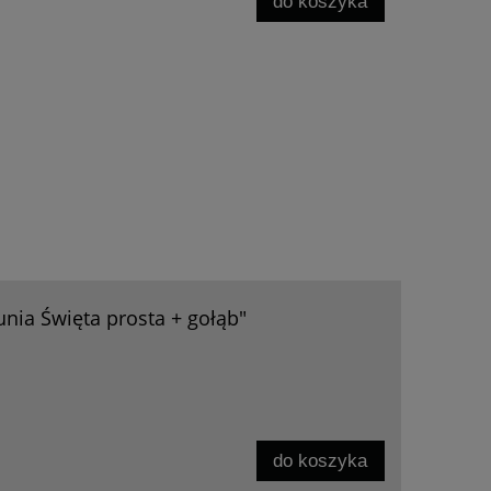
do koszyka
nia Święta prosta + gołąb"
do koszyka