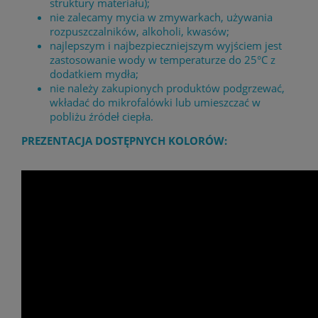
struktury materiału);
nie zalecamy mycia w zmywarkach, używania
rozpuszczalników, alkoholi, kwasów;
najlepszym i najbezpieczniejszym wyjściem jest
zastosowanie wody w temperaturze do 25°C z
dodatkiem mydła;
nie należy zakupionych produktów podgrzewać,
wkładać do mikrofalówki lub umieszczać w
pobliżu źródeł ciepła.
PREZENTACJA DOSTĘPNYCH KOLORÓW: