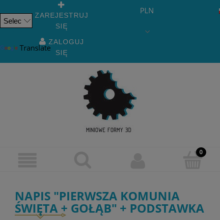
PLN
ZAREJESTRUJ
SIĘ
Powered
by
ZALOGUJ
Translate
SIĘ
NAPIS "PIERWSZA KOMUNIA
ŚWIĘTA + GOŁĄB" + PODSTAWKA