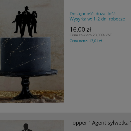
Dostępność:
duża ilość
Wysyłka w:
1-2 dni robocze
16,00 zł
Cena zawiera 23,00% VAT
Cena netto:
13,01 zł
Topper " Agent sylwetka 