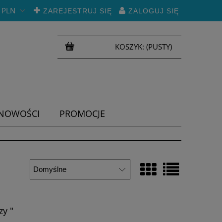
PLN
ZAREJESTRUJ SIĘ
ZALOGUJ SIĘ
KOSZYK:
(PUSTY)
NOWOŚCI
PROMOCJE
zy "