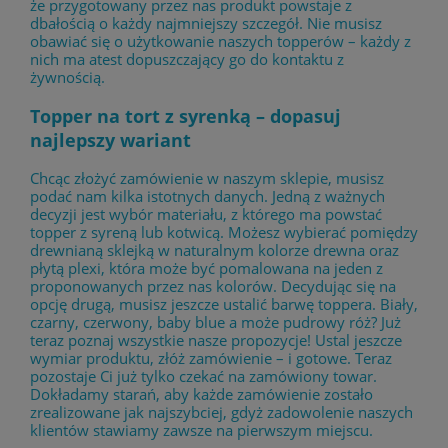
że przygotowany przez nas produkt powstaje z
dbałością o każdy najmniejszy szczegół. Nie musisz
obawiać się o użytkowanie naszych topperów – każdy z
nich ma atest dopuszczający go do kontaktu z
żywnością.
Topper na tort z syrenką – dopasuj
najlepszy wariant
Chcąc złożyć zamówienie w naszym sklepie, musisz
podać nam kilka istotnych danych. Jedną z ważnych
decyzji jest wybór materiału, z którego ma powstać
topper z syreną lub kotwicą. Możesz wybierać pomiędzy
drewnianą sklejką w naturalnym kolorze drewna oraz
płytą plexi, która może być pomalowana na jeden z
proponowanych przez nas kolorów. Decydując się na
opcję drugą, musisz jeszcze ustalić barwę toppera. Biały,
czarny, czerwony, baby blue a może pudrowy róż? Już
teraz poznaj wszystkie nasze propozycje! Ustal jeszcze
wymiar produktu, złóż zamówienie – i gotowe. Teraz
pozostaje Ci już tylko czekać na zamówiony towar.
Dokładamy starań, aby każde zamówienie zostało
zrealizowane jak najszybciej, gdyż zadowolenie naszych
klientów stawiamy zawsze na pierwszym miejscu.