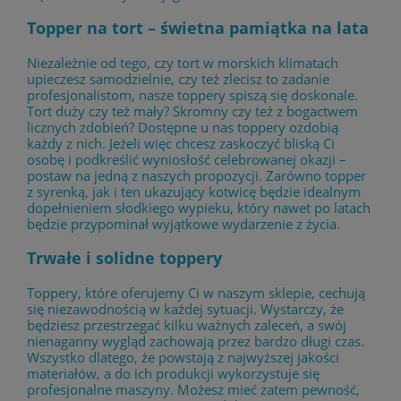
Topper na tort – świetna pamiątka na lata
Niezależnie od tego, czy tort w morskich klimatach
upieczesz samodzielnie, czy też zlecisz to zadanie
profesjonalistom, nasze toppery spiszą się doskonale.
Tort duży czy też mały? Skromny czy też z bogactwem
licznych zdobień? Dostępne u nas toppery ozdobią
każdy z nich. Jeżeli więc chcesz zaskoczyć bliską Ci
osobę i podkreślić wyniosłość celebrowanej okazji –
postaw na jedną z naszych propozycji. Zarówno topper
z syrenką, jak i ten ukazujący kotwicę będzie idealnym
dopełnieniem słodkiego wypieku, który nawet po latach
będzie przypominał wyjątkowe wydarzenie z życia.
Trwałe i solidne toppery
Toppery, które oferujemy Ci w naszym sklepie, cechują
się niezawodnością w każdej sytuacji. Wystarczy, że
będziesz przestrzegać kilku ważnych zaleceń, a swój
nienaganny wygląd zachowają przez bardzo długi czas.
Wszystko dlatego, że powstają z najwyższej jakości
materiałów, a do ich produkcji wykorzystuje się
profesjonalne maszyny. Możesz mieć zatem pewność,