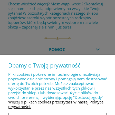
Chcesz wiedzieć więcej? Masz wątpliwości? Skontaktuj
się z nami – z chęcią odpowiemy na wszystkie Twoje
pytania! W pozostałych kategoriach naszego sklepu
znajdziesz szeroki wybór pozostałych rodzajów
topperów, które będą świetnym wyborem na wiele
okazji – zapoznaj się z nimi już teraz!
POMOC
Dbamy o Twoją prywatność
MOJE KONTO
Pliki cookies i pokrewne im technologie umożliwiają
poprawne działanie strony i pomagają nam dostosować
ofertę do Twoich potrzeb. Możesz zaakceptować
PŁATNOŚCI I DOSTAWA
wykorzystanie przez nas wszystkich tych plików i
przejść do sklepu lub dostosować użycie plików do
swoich preferencji, wybierając opcję "Dostosuj zgody".
INFORMACJE
Więcej o plikach cookies przeczytasz w naszej Polityce
prywatności.