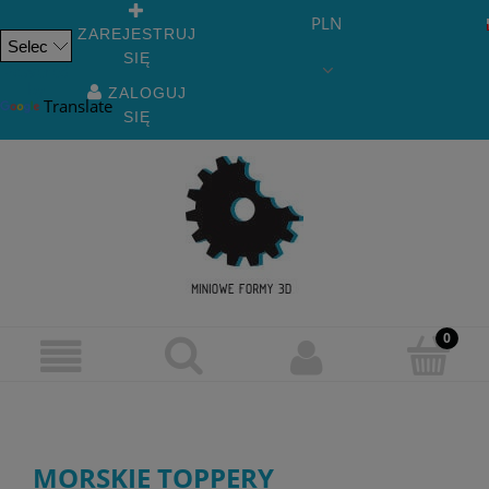
PLN
ZAREJESTRUJ
SIĘ
Powered
by
ZALOGUJ
Translate
SIĘ
MORSKIE TOPPERY