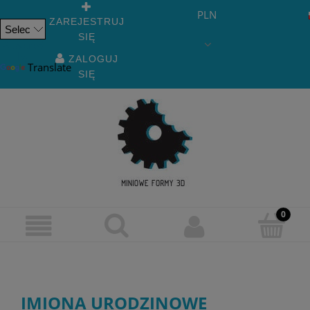
PLN
ZAREJESTRUJ
SIĘ
Powered
by
ZALOGUJ
Translate
SIĘ
IMIONA URODZINOWE