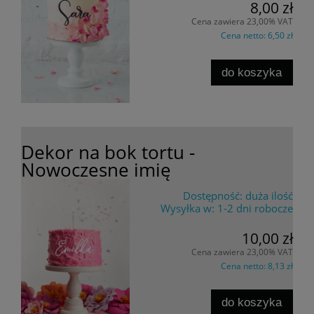
8,00 zł
Cena zawiera 23,00% VAT
Cena netto:
6,50 zł
do koszyka
Dekor na bok tortu -
Nowoczesne imię
Dostępność:
duża ilość
Wysyłka w:
1-2 dni robocze
10,00 zł
Cena zawiera 23,00% VAT
Cena netto:
8,13 zł
do koszyka