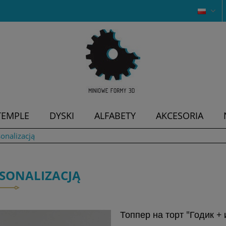
TEMPLE
DYSKI
ALFABETY
AKCESORIA
onalizacją
RSONALIZACJĄ
Топпер на торт "Годик + 