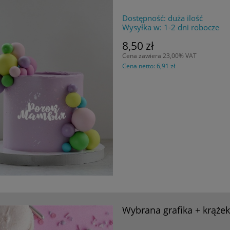
Dostępność:
duża ilość
Wysyłka w:
1-2 dni robocze
8,50 zł
Cena zawiera 23,00% VAT
Cena netto:
6,91 zł
Wybrana grafika + krążek