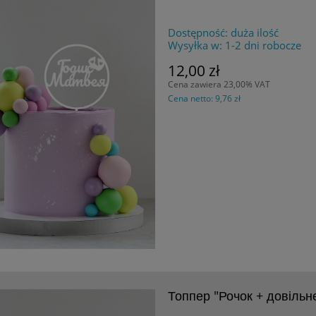
Dostępność:
duża ilość
Wysyłka w:
1-2 dni robocze
12,00 zł
Cena zawiera 23,00% VAT
Cena netto:
9,76 zł
Топпер "Рочок + довільне