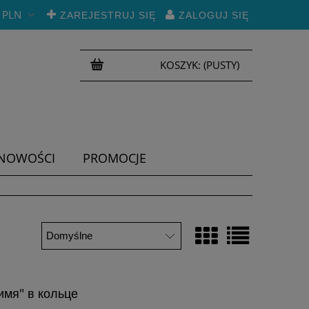
PLN
ZAREJESTRUJ SIĘ
ZALOGUJ SIĘ
KOSZYK:
(PUSTY)
NOWOŚCI
PROMOCJE
имя" в кольце