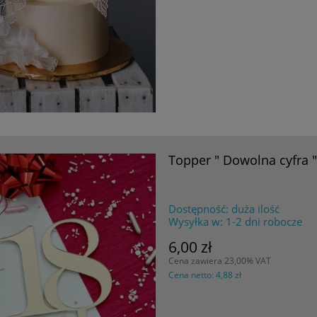
Topper " Dowolna cyfra
Dostępność:
duża ilość
Wysyłka w:
1-2 dni robocze
6,00 zł
Cena zawiera 23,00% VAT
Cena netto:
4,88 zł