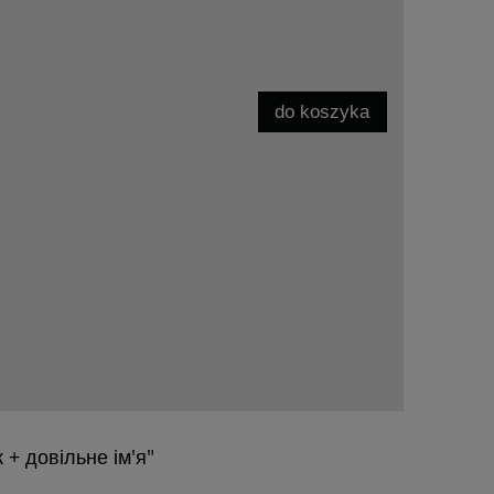
do koszyka
 + довільне ім'я"