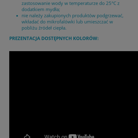
zastosowanie wody w temperaturze do 25°C z
dodatkiem mydła;
nie należy zakupionych produktów podgrzewać,
wkładać do mikrofalówki lub umieszczać w
pobliżu źródeł ciepła.
PREZENTACJA DOSTĘPNYCH KOLORÓW: