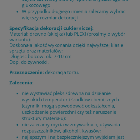
glukozowego
W przypadku długiego imienia zalecamy wybrać
większy rozmiar dekoracji
Specyfikacja dekoracji cukierniczej:
Materiał: drewno (sklejka) lub PLEXI (prosimy o wybór
wariantu);
Doskonała jakość wykonania dzięki najwyższej klasie
sprzętu oraz materiałów;
Długość bolców: ok. 7-10 cm
Dop. do żywności.
Przeznaczenie:
dekoracja tortu.
Zalecenia
:
nie wystawiać pleksi/drewna na działanie
wysokich temperatur i środków chemicznych
(czynniki mogą spowodować odkształcenia,
uszkodzenie powierzchni czy też naruszenie
struktury materiału);
nie zalecamy mycia w zmywarkach, używania
rozpuszczalników, alkoholi, kwasów;
najlepszym i najbezpieczniejszym wyjściem jest