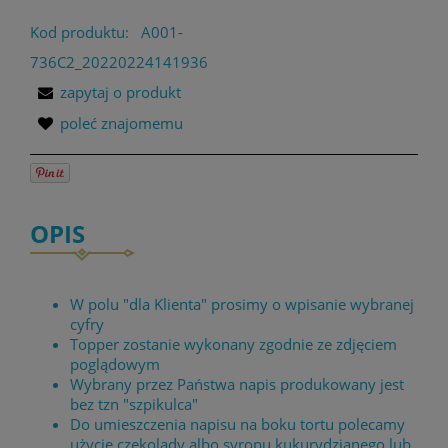
Kod produktu:
A001-
736C2_20220224141936
zapytaj o produkt
poleć znajomemu
OPIS
W polu "dla Klienta" prosimy o wpisanie wybranej
cyfry
Topper zostanie wykonany zgodnie ze zdjęciem
poglądowym
Wybrany przez Państwa napis produkowany jest
bez tzn "szpikulca"
Do umieszczenia napisu na boku tortu polecamy
użycie czekolady albo syropu kukurydzianego lub