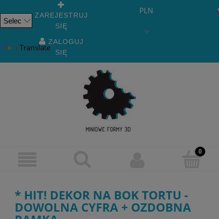
PLN
ZAREJESTRUJ
SIĘ
Powered
by
ZALOGUJ
Translate
SIĘ
* HIT! DEKOR NA BOK TORTU -
DOWOLNA CYFRA + OZDOBNA