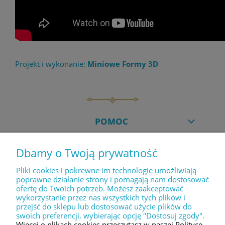
Projekt i wykonanie:
Miniowe Formy 3D
POMOC
Dbamy o Twoją prywatność
MOJE KONTO
Pliki cookies i pokrewne im technologie umożliwiają
poprawne działanie strony i pomagają nam dostosować
ofertę do Twoich potrzeb. Możesz zaakceptować
PŁATNOŚCI I DOSTAWA
wykorzystanie przez nas wszystkich tych plików i
przejść do sklepu lub dostosować użycie plików do
swoich preferencji, wybierając opcję "Dostosuj zgody".
INFORMACJE
Więcej o plikach cookies przeczytasz w naszej Polityce