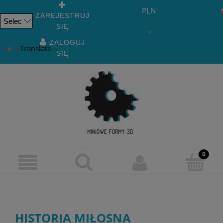
PLN
ZAREJESTRUJ
SIĘ
Powered
by
ZALOGUJ
Translate
SIĘ
HISTORIA MIŁOSNA