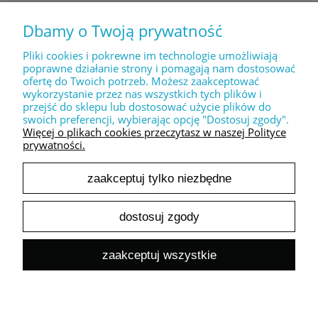
Dbamy o Twoją prywatność
MOJE KONTO
Pliki cookies i pokrewne im technologie umożliwiają
poprawne działanie strony i pomagają nam dostosować
ofertę do Twoich potrzeb. Możesz zaakceptować
PŁATNOŚCI I DOSTAWA
wykorzystanie przez nas wszystkich tych plików i
przejść do sklepu lub dostosować użycie plików do
swoich preferencji, wybierając opcję "Dostosuj zgody".
INFORMACJE
Więcej o plikach cookies przeczytasz w naszej Polityce
prywatności.
zaakceptuj tylko niezbędne
O NAS
dostosuj zgody
pokaż pełną wersję strony
zaakceptuj wszystkie
Sklep internetowy Shoper.pl