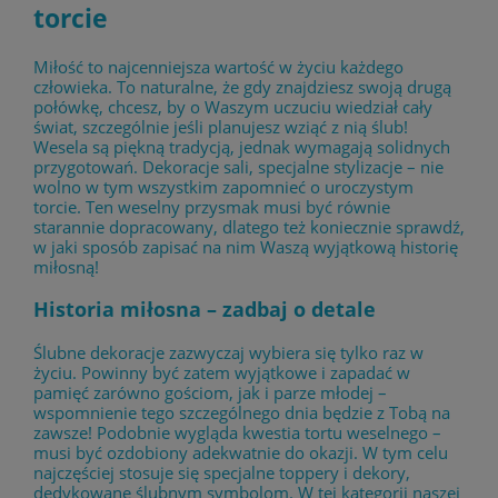
torcie
Miłość to najcenniejsza wartość w życiu każdego
człowieka. To naturalne, że gdy znajdziesz swoją drugą
połówkę, chcesz, by o Waszym uczuciu wiedział cały
świat, szczególnie jeśli planujesz wziąć z nią ślub!
Wesela są piękną tradycją, jednak wymagają solidnych
przygotowań. Dekoracje sali, specjalne stylizacje – nie
wolno w tym wszystkim zapomnieć o uroczystym
torcie. Ten weselny przysmak musi być równie
starannie dopracowany, dlatego też koniecznie sprawdź,
w jaki sposób zapisać na nim Waszą wyjątkową historię
miłosną!
Historia miłosna – zadbaj o detale
Ślubne dekoracje zazwyczaj wybiera się tylko raz w
życiu. Powinny być zatem wyjątkowe i zapadać w
pamięć zarówno gościom, jak i parze młodej –
wspomnienie tego szczególnego dnia będzie z Tobą na
zawsze! Podobnie wygląda kwestia tortu weselnego –
musi być ozdobiony adekwatnie do okazji. W tym celu
najczęściej stosuje się specjalne toppery i dekory,
dedykowane ślubnym symbolom. W tej kategorii naszej