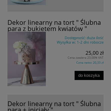
Dekor linearny na tort " Ślubna
para z bukietem kwiatów "
Dostępność:
duża ilość
Wysyłka w:
1-2 dni robocze
25,00 zł
Cena zawiera 23,00% VAT
Cena netto:
20,33 zł
do koszyka
Dekor linearny na tort " Ślubna
para + inicjały "