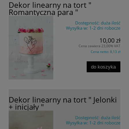
Dekor linearny na tort "
Romantyczna para "
Dostępność:
duża ilość
Wysyłka w:
1-2 dni robocze
10,00 zł
Cena zawiera 23,00% VAT
Cena netto:
8,13 zł
do koszyka
Dekor linearny na tort " Jelonki
+ inicjały "
Dostępność:
duża ilość
Wysyłka w:
1-2 dni robocze