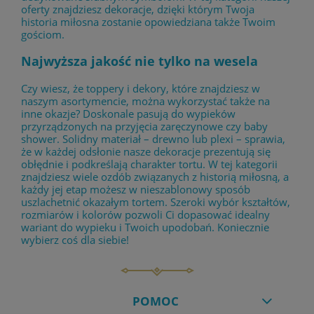
oferty znajdziesz dekoracje, dzięki którym Twoja
historia miłosna zostanie opowiedziana także Twoim
gościom.
Najwyższa jakość nie tylko na wesela
Czy wiesz, że toppery i dekory, które znajdziesz w
naszym asortymencie, można wykorzystać także na
inne okazje? Doskonale pasują do wypieków
przyrządzonych na przyjęcia zaręczynowe czy baby
shower. Solidny materiał – drewno lub plexi – sprawia,
że w każdej odsłonie nasze dekoracje prezentują się
obłędnie i podkreślają charakter tortu. W tej kategorii
znajdziesz wiele ozdób związanych z historią miłosną, a
każdy jej etap możesz w nieszablonowy sposób
uszlachetnić okazałym tortem. Szeroki wybór kształtów,
rozmiarów i kolorów pozwoli Ci dopasować idealny
wariant do wypieku i Twoich upodobań. Koniecznie
wybierz coś dla siebie!
POMOC