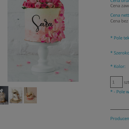
Cena brut
Cena zaw
Cena nett
Cena bez
*
Pole tek
*
Szerok
*
Kolor:
szt
*
- Pole
Producen