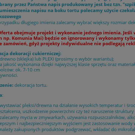
rany przez Państwa napis produkowany jest bez tzn. "szpi
umieszczenia napisu na boku tortu polecamy użycie czekol
ukozowego
rzypadku długiego imienia zalecamy wybrać większy rozmiar dek
ferta obejmuje projekt i wykonanie jednego imienia. Jeśl
 np. Komunia Mai) będzie on ignorowany i wykonamy tylko
e zamówień, gdyż projekty indywidualne nie podlegają rekl
acja dekoracji cukierniczej:
 drewno (sklejka) lub PLEXI (prosimy o wybór wariantu);
 jakość wykonania dzięki najwyższej klasie sprzętu oraz materia
bolców: ok. 7-10 cm
żywności.
zenie:
dekoracja tortu.
a
:
 wystawiać pleksi/drewna na działanie wysokich temperatur i 
ształcenia, uszkodzenie powierzchni czy też naruszenie struktury 
 zalecamy mycia w zmywarkach, używania rozpuszczalników, alk
lepszym i najbezpieczniejszym wyjściem jest zastosowanie wody
 należy zakupionych produktów podgrzewać, wkładać do mikrofaló