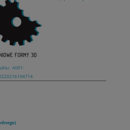
uktu:
A001-
0220216104714
ednego)