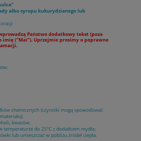
kulca"
ady albo syropu kukurydzianego lub
oracji
i wprowadzą Państwo dodatkowy tekst (poza
 imię ("Mai"). Uprzejmie prosimy o poprawne
amacji.
łów;
środków chemicznych (czynniki mogą spowodować
materiału);
oholi, kwasów;
 w temperaturze do 25°C z dodatkiem mydła;
wki lub umieszczać w pobliżu źródeł ciepła.