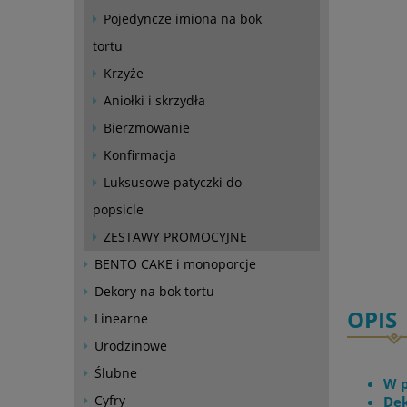
Pojedyncze imiona na bok
tortu
Krzyże
Aniołki i skrzydła
Bierzmowanie
Konfirmacja
Luksusowe patyczki do
popsicle
ZESTAWY PROMOCYJNE
BENTO CAKE i monoporcje
Dekory na bok tortu
OPIS
Linearne
Urodzinowe
Ślubne
W p
Cyfry
Dek