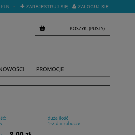
PLN
ZAREJESTRUJ SIĘ
ZALOGUJ SIĘ
KOSZYK:
(PUSTY)
NOWOŚCI
PROMOCJE
ść:
duża ilość
w:
1-2 dni robocze
8,00 zł