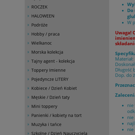
Wyb
ROCZEK
Do 
HALOWEEN
gl
W p
Podróże
Uwaga! O
Hobby / praca
imieniem
Wielkanoc
składani
Morska kolekcja
Specyfik
Materiał:
Tajny agent - kolekcja
Doskonała
Długość 
Toppery Imienne
Dop. do 
Pojedyncze LITERY
Przeznac
Kobiece / Dzień Kobiet
Zaleceni
Męskie / Dzień taty
nie
Mini toppery
odk
Panienki / kobiety na tort
nie
naj
Muzyka i tańce
nie
Szkolne / Dzień Nauczyciela