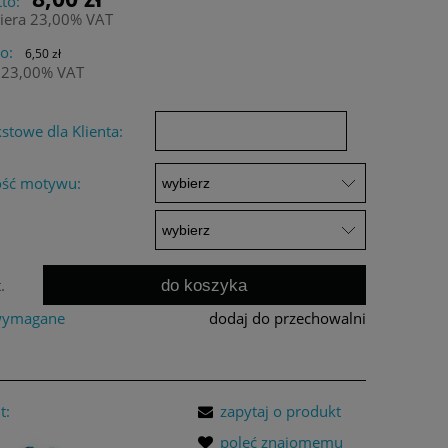
to:
iera 23,00% VAT
o:
6,50 zł
 23,00% VAT
stowe dla Klienta:
ość motywu:
do koszyka
.
 wymagane
dodaj do przechowalni
t:
zapytaj o produkt
poleć znajomemu