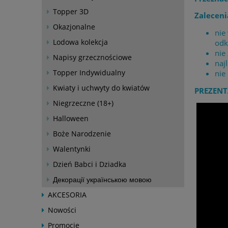
Topper 3D
Zaleceni
Okazjonalne
nie
Lodowa kolekcja
odk
nie
Napisy grzecznościowe
naj
Topper Indywidualny
nie
Kwiaty i uchwyty do kwiatów
PREZENT
Niegrzeczne (18+)
Halloween
Boże Narodzenie
Walentynki
Dzień Babci i Dziadka
Декорації українською мовою
AKCESORIA
Nowości
Promocje