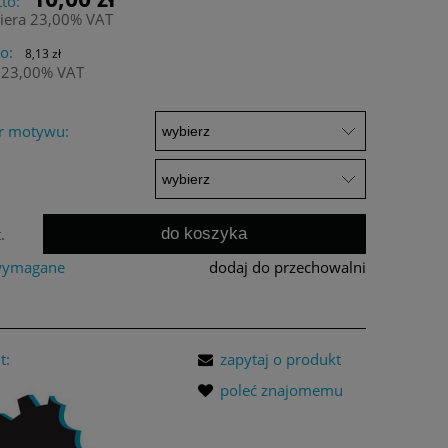
to:
iera 23,00% VAT
o:
8,13 zł
 23,00% VAT
r motywu:
do koszyka
.
 wymagane
dodaj do przechowalni
t:
zapytaj o produkt
poleć znajomemu