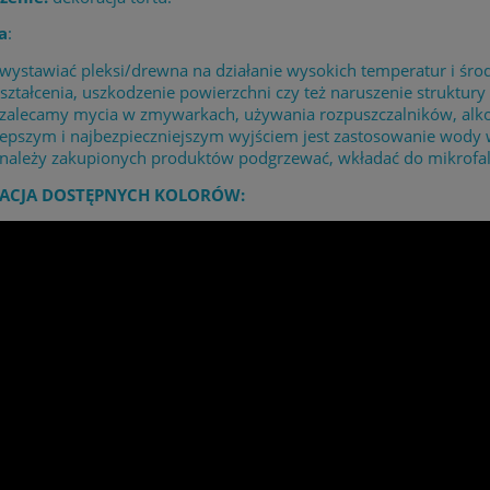
a
:
 wystawiać pleksi/drewna na działanie wysokich temperatur i 
ształcenia, uszkodzenie powierzchni czy też naruszenie struktury 
 zalecamy mycia w zmywarkach, używania rozpuszczalników, alk
lepszym i najbezpieczniejszym wyjściem jest zastosowanie wody
 należy zakupionych produktów podgrzewać, wkładać do mikrofaló
ACJA DOSTĘPNYCH KOLORÓW: