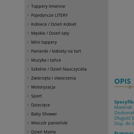
Toppery Imienne
Pojedyncze LITERY
Kobiece / Dzień Kobiet
Męskie / Dzień taty
Mini toppery
Panienki / kobiety na tort
Muzyka i tańce
Szkolne / Dzień Nauczyciela
Zwierzęta i stworzenia
OPIS
Motoryzacja
Sport
Specyfik
Dziecięce
Materiał:
Doskonała
Baby Shower
Długość 
Wieczór panieński
Dop. do 
Dzień Mamy
Przeznac