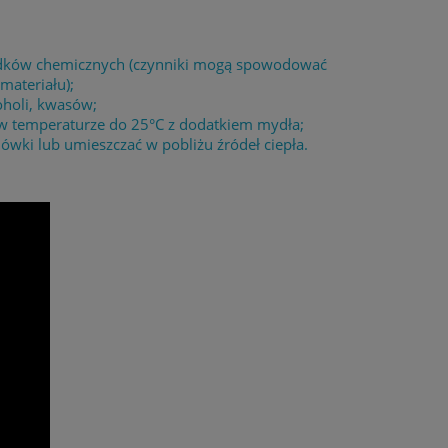
środków chemicznych (czynniki mogą spowodować
materiału);
oholi, kwasów;
 w temperaturze do 25°C z dodatkiem mydła;
wki lub umieszczać w pobliżu źródeł ciepła.