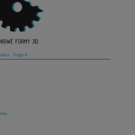
uktu:
Topp-4
łów;