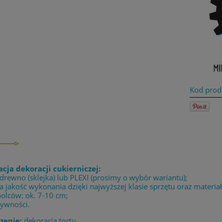
Kod prod
acja dekoracji cukierniczej:
 drewno (sklejka) lub PLEXI (prosimy o wybór wariantu);
 jakość wykonania dzięki najwyższej klasie sprzętu oraz materia
bolców: ok. 7-10 cm;
żywności.
zenie:
dekoracja tortu.