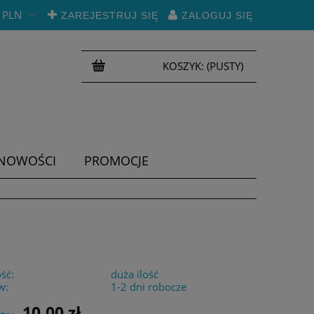
PLN
ZAREJESTRUJ SIĘ
ZALOGUJ SIĘ
KOSZYK:
(PUSTY)
NOWOŚCI
PROMOCJE
ść:
duża ilość
w:
1-2 dni robocze
10,00 zł