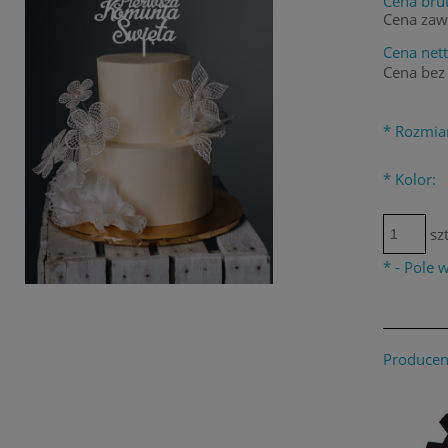
Cena brut
Cena zaw
Cena nett
Cena bez
*
Rozmia
*
Kolor:
szt
*
- Pole
Producen