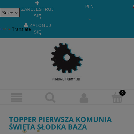
PLN
ZAREJESTRUJ
SIĘ
Powered
by
ZALOGUJ
Translate
SIĘ
TOPPER PIERWSZA KOMUNIA
ŚWIĘTA SŁODKA BAZA