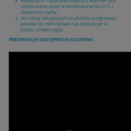
najlepszym i najbezpieczniejszym wyjściem jest
zastosowanie wody w temperaturze do 25°C z
dodatkiem mydła;
nie należy zakupionych produktów podgrzewać,
wkładać do mikrofalówki lub umieszczać w
pobliżu źródeł ciepła.
PREZENTACJA DOSTĘPNYCH KOLORÓW: