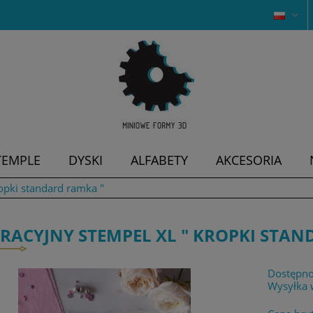
TEMPLE
DYSKI
ALFABETY
AKCESORIA
opki standard ramka "
RACYJNY STEMPEL XL " KROPKI STAN
Dostępno
Wysyłka 