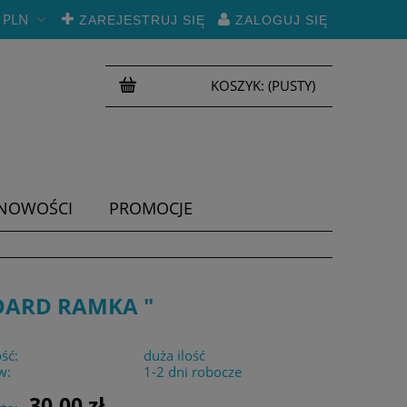
PLN
ZAREJESTRUJ SIĘ
ZALOGUJ SIĘ
KOSZYK:
(PUSTY)
NOWOŚCI
PROMOCJE
DARD RAMKA "
ść:
duża ilość
w:
1-2 dni robocze
30,00 zł