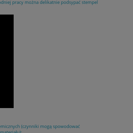
odniej pracy można delikatnie podsypać stempel
chemicznych (czynniki mogą spowodować
materiału);