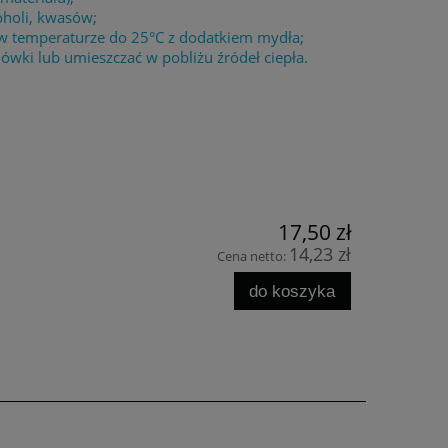
oholi, kwasów;
 w temperaturze do 25°C z dodatkiem mydła;
wki lub umieszczać w pobliżu źródeł ciepła.
17,50 zł
14,23 zł
Cena netto:
do koszyka