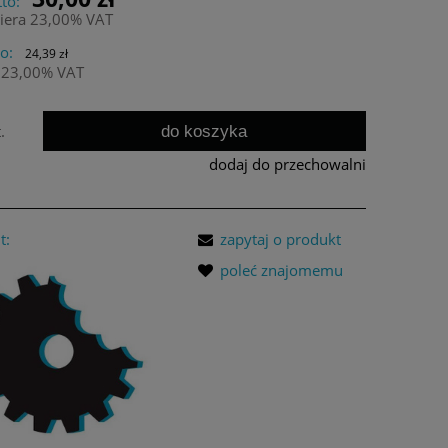
to:
iera 23,00% VAT
o:
24,39 zł
 23,00% VAT
do koszyka
.
dodaj do przechowalni
t:
zapytaj o produkt
poleć znajomemu