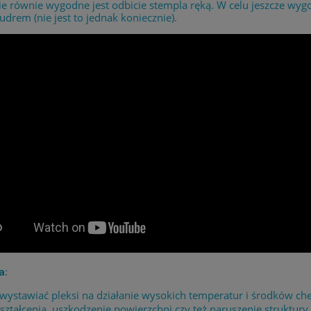
e równie wygodne jest odbicie stempla ręką. W celu jeszcze wyg
drem (nie jest to jednak koniecznie).
a
:
 wystawiać pleksi na działanie wysokich temperatur i środków 
ształcenia, uszkodzenie powierzchni czy też naruszenie struktury 