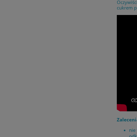
Oczywiści
cukrem pu
Zaleceni
nie
odk