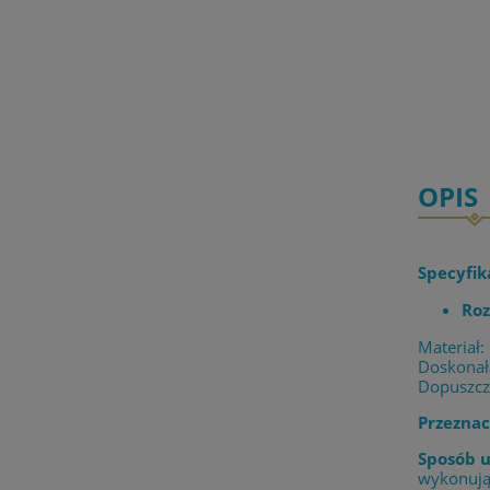
OPIS
Specyfik
Roz
Materiał:
Doskonała
Dopuszcz
Przeznac
Sposób u
wykonując