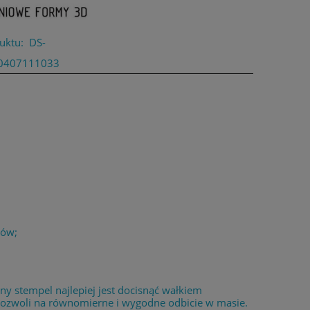
uktu:
DS-
0407111033
łów;
 stempel najlepiej jest docisnąć wałkiem
 pozwoli na równomierne i wygodne odbicie w masie.