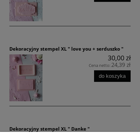
Dekoracyjny stempel XL " love you + serduszko "
30,00 zł
24,39 zł
Cena netto:
do koszyka
Dekoracyjny stempel XL " Danke "
30,00 zł