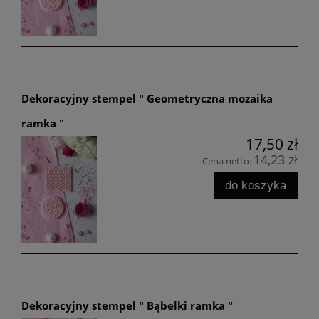
Dekoracyjny stempel " Geometryczna mozaika
ramka "
17,50 zł
14,23 zł
Cena netto:
do koszyka
Dekoracyjny stempel " Bąbelki ramka "