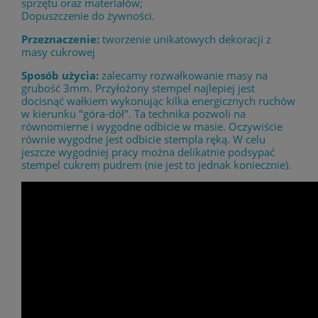
sprzętu oraz materiałów;
Dopuszczenie do żywności.
Przeznaczenie:
tworzenie unikatowych dekoracji z
masy cukrowej
Sposób użycia:
zalecamy rozwałkowanie masy na
grubość 3mm. Przyłożony stempel najlepiej jest
docisnąć wałkiem wykonując kilka energicznych ruchów
w kierunku "góra-dół". Ta technika pozwoli na
równomierne i wygodne odbicie w masie. Oczywiście
równie wygodne jest odbicie stempla ręką. W celu
jeszcze wygodniej pracy można delikatnie podsypać
stempel cukrem pudrem (nie jest to jednak koniecznie).