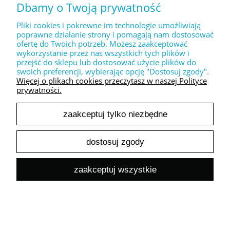
Dbamy o Twoją prywatność
24,39 zł
Cena netto:
Pliki cookies i pokrewne im technologie umożliwiają
do koszyka
poprawne działanie strony i pomagają nam dostosować
ofertę do Twoich potrzeb. Możesz zaakceptować
wykorzystanie przez nas wszystkich tych plików i
przejść do sklepu lub dostosować użycie plików do
swoich preferencji, wybierając opcję "Dostosuj zgody".
Więcej o plikach cookies przeczytasz w naszej Polityce
prywatności.
Dekoracyjny stempel XL " LOVE you forever "
zaakceptuj tylko niezbędne
30,00 zł
24,39 zł
Cena netto:
dostosuj zgody
do koszyka
zaakceptuj wszystkie