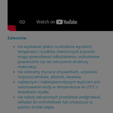
Zalecenia
:
nie wystawiać pleksi na działanie wysokich
temperatur i środków chemicznych (czynniki
mogą spowodować odkształcenia, uszkodzenie
powierzchni czy też naruszenie struktury
materiału);
nie zalecamy mycia w zmywarkach, używania
rozpuszczalników, alkoholi, kwasów;
najlepszym i najbezpieczniejszym wyjściem jest
zastosowanie wody w temperaturze do 25°C z
dodatkiem mydła;
nie należy zakupionych produktów podgrzewać,
wkładać do mikrofalówki lub umieszczać w
pobliżu źródeł ciepła.