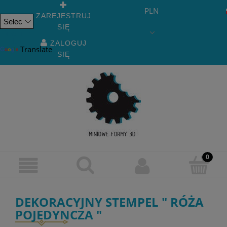
PLN
ZAREJESTRUJ
SIĘ
Powered
by
ZALOGUJ
Translate
SIĘ
DEKORACYJNY STEMPEL " RÓŻA
POJEDYNCZA "