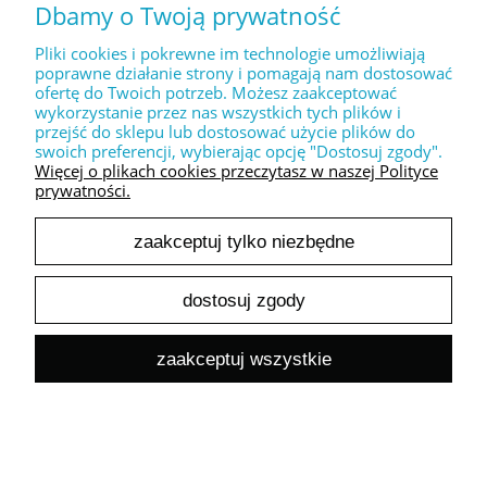
14,23 zł
Dbamy o Twoją prywatność
Cena netto:
do koszyka
Pliki cookies i pokrewne im technologie umożliwiają
poprawne działanie strony i pomagają nam dostosować
ofertę do Twoich potrzeb. Możesz zaakceptować
wykorzystanie przez nas wszystkich tych plików i
przejść do sklepu lub dostosować użycie plików do
swoich preferencji, wybierając opcję "Dostosuj zgody".
Więcej o plikach cookies przeczytasz w naszej Polityce
prywatności.
Dekoracyjny stempel " Kwiatowe serce "
zaakceptuj tylko niezbędne
17,50 zł
14,23 zł
Cena netto:
dostosuj zgody
do koszyka
zaakceptuj wszystkie