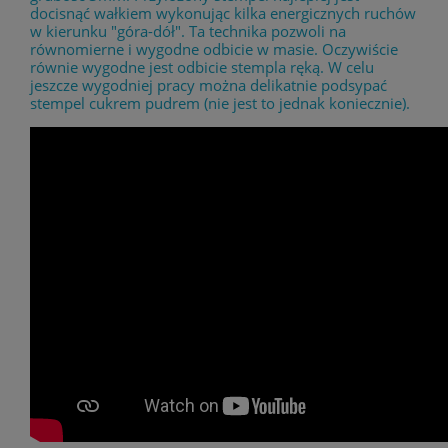
docisnąć wałkiem wykonując kilka energicznych ruchów
w kierunku "góra-dół". Ta technika pozwoli na
równomierne i wygodne odbicie w masie. Oczywiście
równie wygodne jest odbicie stempla ręką. W celu
jeszcze wygodniej pracy można delikatnie podsypać
stempel cukrem pudrem (nie jest to jednak koniecznie).