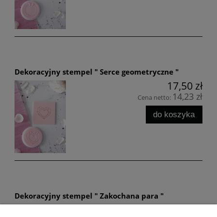
Dekoracyjny stempel " Serce geometryczne "
17,50 zł
14,23 zł
Cena netto:
do koszyka
Dekoracyjny stempel " Zakochana para "
17,50 zł