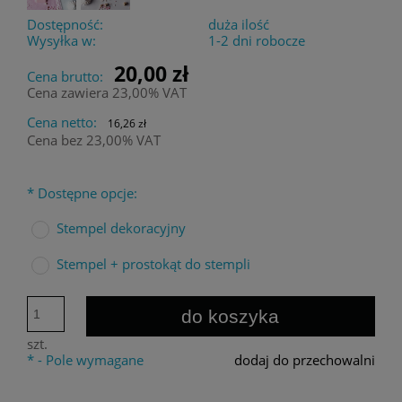
Dostępność:
duża ilość
Wysyłka w:
1-2 dni robocze
20,00 zł
Cena brutto:
Cena zawiera 23,00% VAT
Cena netto:
16,26 zł
Cena bez 23,00% VAT
*
Dostępne opcje:
Stempel dekoracyjny
Stempel + prostokąt do stempli
do koszyka
szt.
*
- Pole wymagane
dodaj do przechowalni