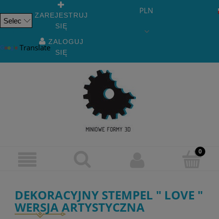
PLN
ZAREJESTRUJ
SIĘ
Powered
by
ZALOGUJ
Translate
SIĘ
DEKORACYJNY STEMPEL " LOVE "
WERSJA ARTYSTYCZNA