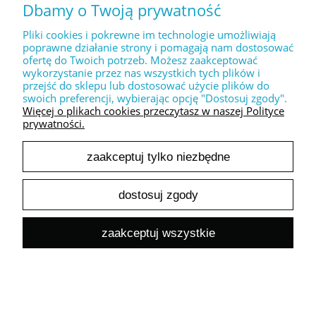
Dbamy o Twoją prywatność
Pliki cookies i pokrewne im technologie umożliwiają
Dekoracyjny stempel XL " Danke "
poprawne działanie strony i pomagają nam dostosować
30,00 zł
ofertę do Twoich potrzeb. Możesz zaakceptować
24,39 zł
wykorzystanie przez nas wszystkich tych plików i
Cena netto:
przejść do sklepu lub dostosować użycie plików do
do koszyka
swoich preferencji, wybierając opcję "Dostosuj zgody".
Więcej o plikach cookies przeczytasz w naszej Polityce
prywatności.
zaakceptuj tylko niezbędne
dostosuj zgody
Dekoracyjny stempel XL " LOVE you forever "
zaakceptuj wszystkie
30,00 zł
24,39 zł
Cena netto:
do koszyka