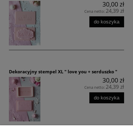
30,00 zł
24,39 zł
Cena netto:
do koszyka
Dekoracyjny stempel XL " love you + serduszko "
30,00 zł
24,39 zł
Cena netto:
do koszyka