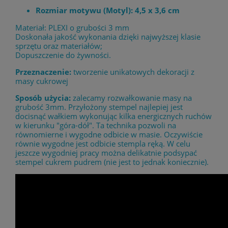
Rozmiar motywu (Motyl): 4,5 x 3,6 cm
Materiał: PLEXI o grubości 3 mm
Doskonała jakość wykonania dzięki najwyższej klasie
sprzętu oraz materiałów;
Dopuszczenie do żywności.
Przeznaczenie:
tworzenie unikatowych dekoracji z
masy cukrowej
Sposób użycia:
zalecamy rozwałkowanie masy na
grubość 3mm. Przyłożony stempel najlepiej jest
docisnąć wałkiem wykonując kilka energicznych ruchów
w kierunku "góra-dół". Ta technika pozwoli na
równomierne i wygodne odbicie w masie. Oczywiście
równie wygodne jest odbicie stempla ręką. W celu
jeszcze wygodniej pracy można delikatnie podsypać
stempel cukrem pudrem (nie jest to jednak koniecznie).