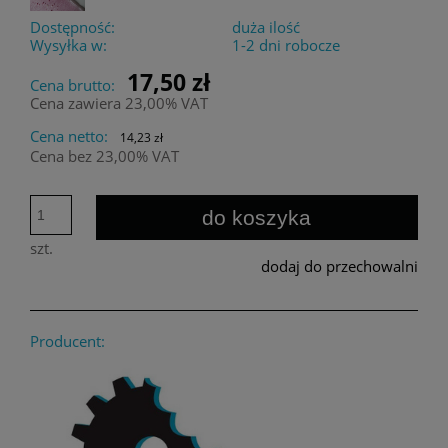
Dostępność:
duża ilość
Wysyłka w:
1-2 dni robocze
17,50 zł
Cena brutto:
Cena zawiera 23,00% VAT
Cena netto:
14,23 zł
Cena bez 23,00% VAT
do koszyka
szt.
dodaj do przechowalni
Producent: