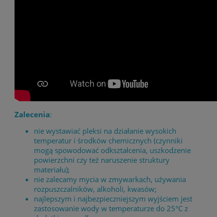
Zalecenia
:
nie wystawiać pleksi na działanie wysokich
temperatur i środków chemicznych (czynniki
mogą spowodować odkształcenia, uszkodzenie
powierzchni czy też naruszenie struktury
materiału);
nie zalecamy mycia w zmywarkach, używania
rozpuszczalników, alkoholi, kwasów;
najlepszym i najbezpieczniejszym wyjściem jest
zastosowanie wody w temperaturze do 25°C z