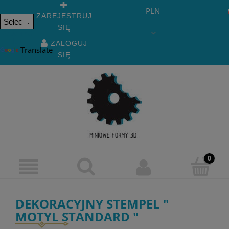
PLN
ZAREJESTRUJ
SIĘ
Powered
by
ZALOGUJ
Translate
SIĘ
DEKORACYJNY STEMPEL "
MOTYL STANDARD "