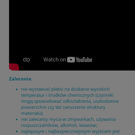
Zalecenia
:
nie wystawiać pleksi na działanie wysokich
temperatur i środków chemicznych (czynniki
mogą spowodować odkształcenia, uszkodzenie
powierzchni czy też naruszenie struktury
materiału);
nie zalecamy mycia w zmywarkach, używania
rozpuszczalników, alkoholi, kwasów;
najlepszym i najbezpieczniejszym wyjściem jest