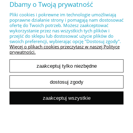
Dekoracyjny stempel " Kwiatowe serce "
Dbamy o Twoją prywatność
17,50 zł
Pliki cookies i pokrewne im technologie umożliwiają
14,23 zł
Cena netto:
poprawne działanie strony i pomagają nam dostosować
ofertę do Twoich potrzeb. Możesz zaakceptować
do koszyka
wykorzystanie przez nas wszystkich tych plików i
przejść do sklepu lub dostosować użycie plików do
swoich preferencji, wybierając opcję "Dostosuj zgody".
Więcej o plikach cookies przeczytasz w naszej Polityce
prywatności.
zaakceptuj tylko niezbędne
Dekoracyjny stempel " Wesołego Alleluja + królik "
dostosuj zgody
17,50 zł
14,23 zł
Cena netto:
zaakceptuj wszystkie
do koszyka