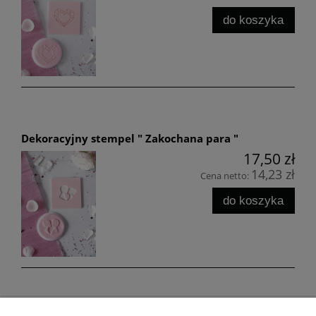
do koszyka
Dekoracyjny stempel " Zakochana para "
17,50 zł
14,23 zł
Cena netto:
do koszyka