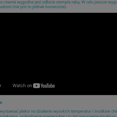
e równie wygodne jest odbicie stempla ręką. W celu jeszcze wyg
drem (nie jest to jednak koniecznie).
a
:
 wystawiać pleksi na działanie wysokich temperatur i środków 
ształcenia, uszkodzenie powierzchni czy też naruszenie struktury 