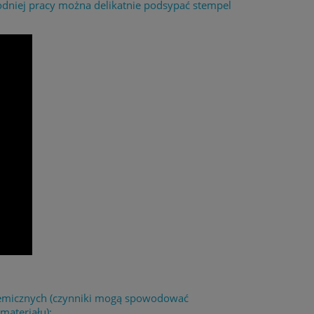
odniej pracy można delikatnie podsypać stempel
chemicznych (czynniki mogą spowodować
materiału);