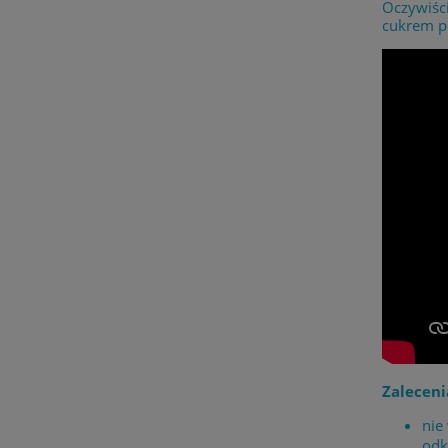
Oczywiści
cukrem pu
Zaleceni
nie
odk