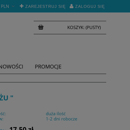
PLN
ZAREJESTRUJ SIĘ
ZALOGUJ SIĘ
KOSZYK:
(PUSTY)
NOWOŚCI
PROMOCJE
ŻU "
ść:
duża ilość
w:
1-2 dni robocze
17,50 zł