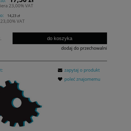
to:
iera 23,00% VAT
o:
14,23 zł
 23,00% VAT
do koszyka
.
dodaj do przechowalni
t:
zapytaj o produkt
poleć znajomemu