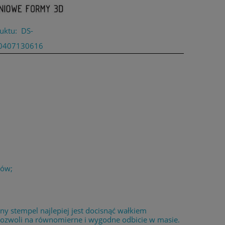
uktu:
DS-
0407130616
łów;
 stempel najlepiej jest docisnąć wałkiem
 pozwoli na równomierne i wygodne odbicie w masie.