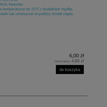
oholi, kwasów;
 w temperaturze do 25°C z dodatkiem mydła;
wki lub umieszczać w pobliżu źródeł ciepła.
6,00 zł
4,88 zł
Cena netto:
do koszyka