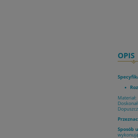
OPIS
Specyfik
Roz
Materiał:
Doskonała
Dopuszcz
Przeznac
Sposób u
wykonując