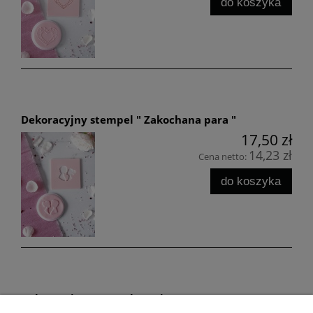
do koszyka
Dekoracyjny stempel " Zakochana para "
17,50 zł
14,23 zł
Cena netto:
do koszyka
Dekoracyjny stempel " Kwiatowe serce "