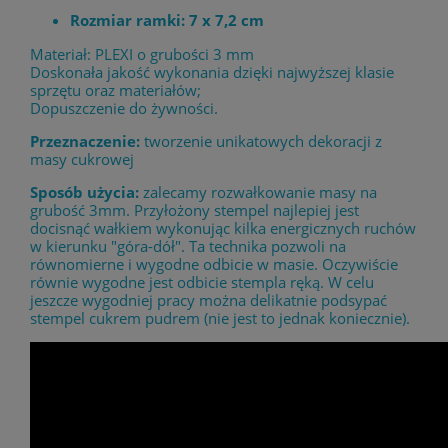
Rozmiar ramki: 7 x 7,2 cm
Materiał: PLEXI o grubości 3 mm
Doskonała jakość wykonania dzięki najwyższej klasie
sprzętu oraz materiałów;
Dopuszczenie do żywności.
Przeznaczenie:
tworzenie unikatowych dekoracji z
masy cukrowej
Sposób użycia:
zalecamy rozwałkowanie masy na
grubość 3mm. Przyłożony stempel najlepiej jest
docisnąć wałkiem wykonując kilka energicznych ruchów
w kierunku "góra-dół". Ta technika pozwoli na
równomierne i wygodne odbicie w masie. Oczywiście
równie wygodne jest odbicie stempla ręką. W celu
jeszcze wygodniej pracy można delikatnie podsypać
stempel cukrem pudrem (nie jest to jednak koniecznie).