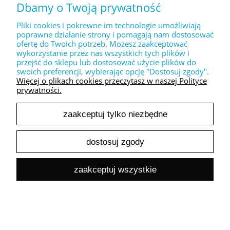
17,50 zł
Dbamy o Twoją prywatność
14,23 zł
Cena netto:
Pliki cookies i pokrewne im technologie umożliwiają
do koszyka
poprawne działanie strony i pomagają nam dostosować
ofertę do Twoich potrzeb. Możesz zaakceptować
wykorzystanie przez nas wszystkich tych plików i
przejść do sklepu lub dostosować użycie plików do
swoich preferencji, wybierając opcję "Dostosuj zgody".
Więcej o plikach cookies przeczytasz w naszej Polityce
prywatności.
zaakceptuj tylko niezbędne
Dekoracyjny stempel " Wesołego Alleluja + królik "
17,50 zł
dostosuj zgody
14,23 zł
Cena netto:
do koszyka
zaakceptuj wszystkie