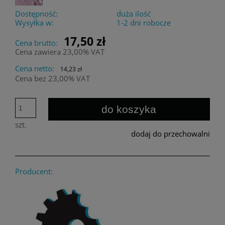
Dostępność:
duża ilość
Wysyłka w:
1-2 dni robocze
17,50 zł
Cena brutto:
Cena zawiera 23,00% VAT
Cena netto:
14,23 zł
Cena bez 23,00% VAT
do koszyka
szt.
dodaj do przechowalni
Producent: