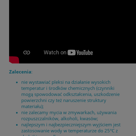
Zalecenia
:
nie wystawiać pleksi na działanie wysokich
temperatur i środków chemicznych (czynniki
mogą spowodować odkształcenia, uszkodzenie
powierzchni czy też naruszenie struktury
materiału);
nie zalecamy mycia w zmywarkach, używania
rozpuszczalników, alkoholi, kwasów;
najlepszym i najbezpieczniejszym wyjściem jest
zastosowanie wody w temperaturze do 25°C z