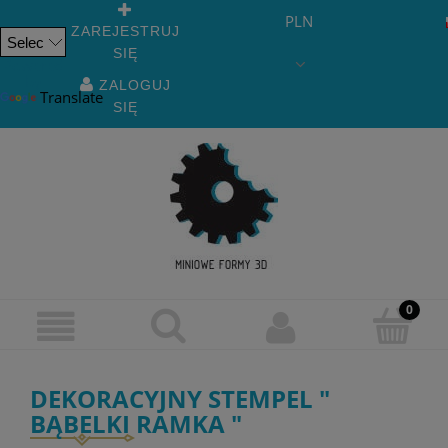
PLN
ZAREJESTRUJ
SIĘ
Powered
by
ZALOGUJ
Translate
SIĘ
DEKORACYJNY STEMPEL "
BĄBELKI RAMKA "