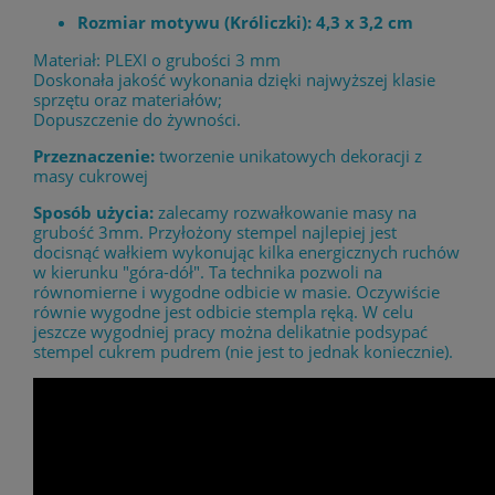
Rozmiar motywu (Króliczki): 4,3 x 3,2 cm
Materiał: PLEXI o grubości 3 mm
Doskonała jakość wykonania dzięki najwyższej klasie
sprzętu oraz materiałów;
Dopuszczenie do żywności.
Przeznaczenie:
tworzenie unikatowych dekoracji z
masy cukrowej
Sposób użycia:
zalecamy rozwałkowanie masy na
grubość 3mm. Przyłożony stempel najlepiej jest
docisnąć wałkiem wykonując kilka energicznych ruchów
w kierunku "góra-dół". Ta technika pozwoli na
równomierne i wygodne odbicie w masie. Oczywiście
równie wygodne jest odbicie stempla ręką. W celu
jeszcze wygodniej pracy można delikatnie podsypać
stempel cukrem pudrem (nie jest to jednak koniecznie).