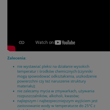
Zalecenia
:
nie wystawiać pleksi na działanie wysokich
temperatur i środków chemicznych (czynniki
mogą spowodować odkształcenia, uszkodzenie
powierzchni czy też naruszenie struktury
materiału);
nie zalecamy mycia w zmywarkach, używania
rozpuszczalników, alkoholi, kwasów;
najlepszym i najbezpieczniejszym wyjściem jest
zastosowanie wody w temperaturze do 25°C z