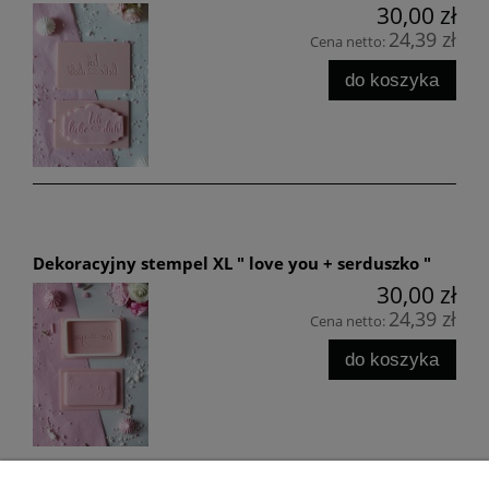
30,00 zł
24,39 zł
Cena netto:
do koszyka
Dekoracyjny stempel XL " love you + serduszko "
30,00 zł
24,39 zł
Cena netto:
do koszyka