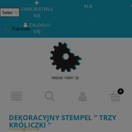
PLN
ZAREJESTRUJ
SIĘ
Powered
by
ZALOGUJ
Translate
SIĘ
DEKORACYJNY STEMPEL " TRZY
KRÓLICZKI "