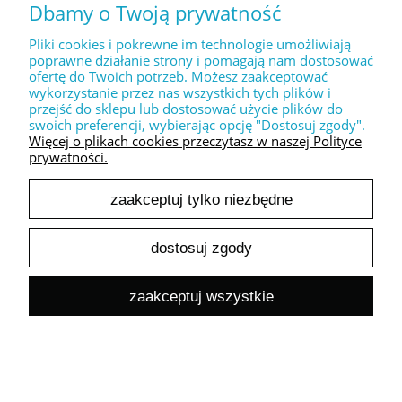
Dbamy o Twoją prywatność
Pliki cookies i pokrewne im technologie umożliwiają
Dekoracyjny stempel XL " Danke "
poprawne działanie strony i pomagają nam dostosować
30,00 zł
ofertę do Twoich potrzeb. Możesz zaakceptować
24,39 zł
wykorzystanie przez nas wszystkich tych plików i
Cena netto:
przejść do sklepu lub dostosować użycie plików do
do koszyka
swoich preferencji, wybierając opcję "Dostosuj zgody".
Więcej o plikach cookies przeczytasz w naszej Polityce
prywatności.
zaakceptuj tylko niezbędne
dostosuj zgody
Dekoracyjny stempel XL " LOVE you forever "
zaakceptuj wszystkie
30,00 zł
24,39 zł
Cena netto:
do koszyka