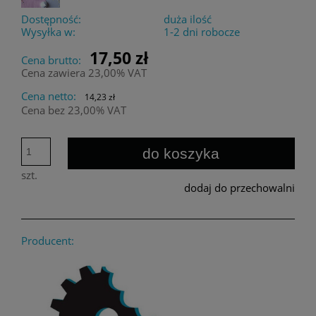
Dostępność:
duża ilość
Wysyłka w:
1-2 dni robocze
17,50 zł
Cena brutto:
Cena zawiera 23,00% VAT
Cena netto:
14,23 zł
Cena bez 23,00% VAT
do koszyka
szt.
dodaj do przechowalni
Producent: