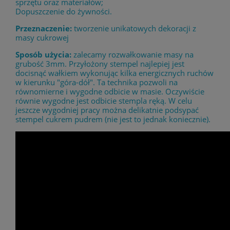
sprzętu oraz materiałów;
Dopuszczenie do żywności.
Przeznaczenie:
tworzenie unikatowych dekoracji z
masy cukrowej
Sposób użycia:
zalecamy rozwałkowanie masy na
grubość 3mm. Przyłożony stempel najlepiej jest
docisnąć wałkiem wykonując kilka energicznych ruchów
w kierunku "góra-dół". Ta technika pozwoli na
równomierne i wygodne odbicie w masie. Oczywiście
równie wygodne jest odbicie stempla ręką. W celu
jeszcze wygodniej pracy można delikatnie podsypać
stempel cukrem pudrem (nie jest to jednak koniecznie).