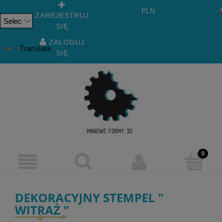
PLN
ZAREJESTRUJ
SIĘ
Powered
by
ZALOGUJ
Translate
SIĘ
DEKORACYJNY STEMPEL "
WITRAŻ "