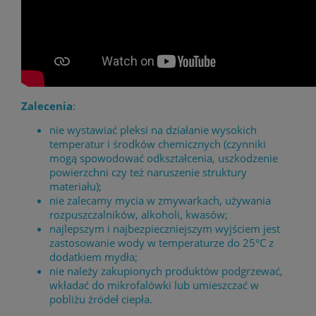
Zalecenia
:
nie wystawiać pleksi na działanie wysokich
temperatur i środków chemicznych (czynniki
mogą spowodować odkształcenia, uszkodzenie
powierzchni czy też naruszenie struktury
materiału);
nie zalecamy mycia w zmywarkach, używania
rozpuszczalników, alkoholi, kwasów;
najlepszym i najbezpieczniejszym wyjściem jest
zastosowanie wody w temperaturze do 25°C z
dodatkiem mydła;
nie należy zakupionych produktów podgrzewać,
wkładać do mikrofalówki lub umieszczać w
pobliżu źródeł ciepła.