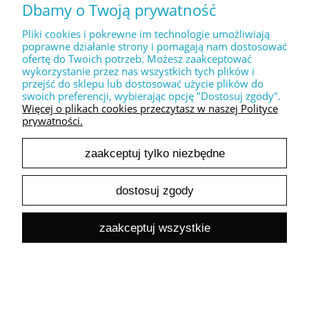
Dbamy o Twoją prywatność
24,39 zł
Cena netto:
Pliki cookies i pokrewne im technologie umożliwiają
do koszyka
poprawne działanie strony i pomagają nam dostosować
ofertę do Twoich potrzeb. Możesz zaakceptować
wykorzystanie przez nas wszystkich tych plików i
przejść do sklepu lub dostosować użycie plików do
swoich preferencji, wybierając opcję "Dostosuj zgody".
Więcej o plikach cookies przeczytasz w naszej Polityce
prywatności.
Dekoracyjny stempel XL " LOVE you forever "
zaakceptuj tylko niezbędne
30,00 zł
24,39 zł
Cena netto:
dostosuj zgody
do koszyka
zaakceptuj wszystkie