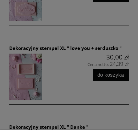
Dekoracyjny stempel XL " love you + serduszko "
30,00 zł
24,39 zł
Cena netto:
do koszyka
Dekoracyjny stempel XL " Danke "
30,00 zł