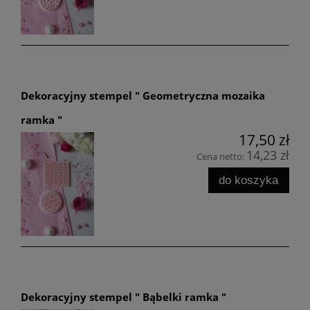
Dekoracyjny stempel " Geometryczna mozaika
ramka "
17,50 zł
14,23 zł
Cena netto:
do koszyka
Dekoracyjny stempel " Bąbelki ramka "