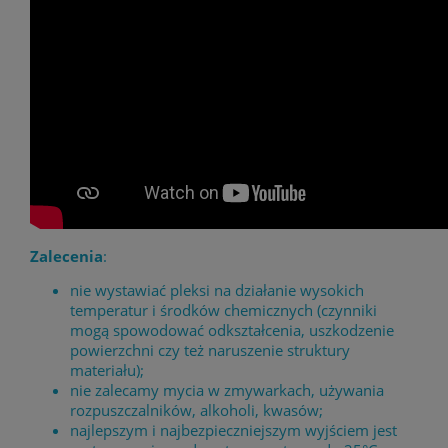
Zalecenia
:
nie wystawiać pleksi na działanie wysokich
temperatur i środków chemicznych (czynniki
mogą spowodować odkształcenia, uszkodzenie
powierzchni czy też naruszenie struktury
materiału);
nie zalecamy mycia w zmywarkach, używania
rozpuszczalników, alkoholi, kwasów;
najlepszym i najbezpieczniejszym wyjściem jest