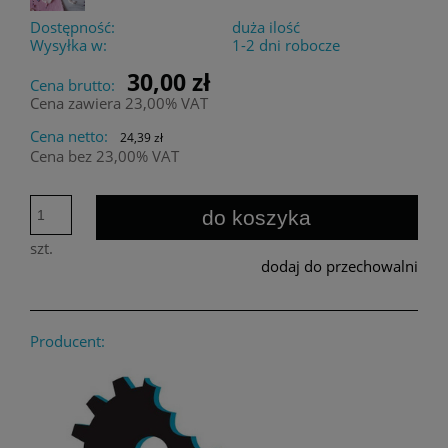
Dostępność:
duża ilość
Wysyłka w:
1-2 dni robocze
30,00 zł
Cena brutto:
Cena zawiera 23,00% VAT
Cena netto:
24,39 zł
Cena bez 23,00% VAT
do koszyka
szt.
dodaj do przechowalni
Producent: