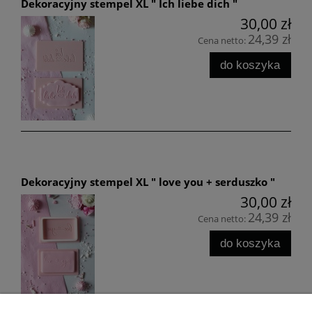
Dekoracyjny stempel XL " Ich liebe dich "
30,00 zł
24,39 zł
Cena netto:
do koszyka
Dekoracyjny stempel XL " love you + serduszko "
30,00 zł
24,39 zł
Cena netto:
do koszyka