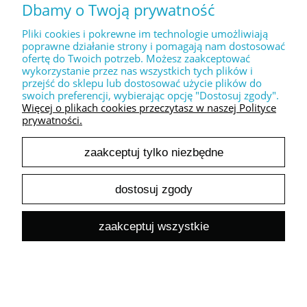
Dbamy o Twoją prywatność
Pliki cookies i pokrewne im technologie umożliwiają
poprawne działanie strony i pomagają nam dostosować
Dekoracyjny stempel XL " Danke "
ofertę do Twoich potrzeb. Możesz zaakceptować
30,00 zł
wykorzystanie przez nas wszystkich tych plików i
24,39 zł
przejść do sklepu lub dostosować użycie plików do
Cena netto:
swoich preferencji, wybierając opcję "Dostosuj zgody".
do koszyka
Więcej o plikach cookies przeczytasz w naszej Polityce
prywatności.
zaakceptuj tylko niezbędne
dostosuj zgody
Dekoracyjny stempel XL " LOVE you forever "
zaakceptuj wszystkie
30,00 zł
24,39 zł
Cena netto:
do koszyka