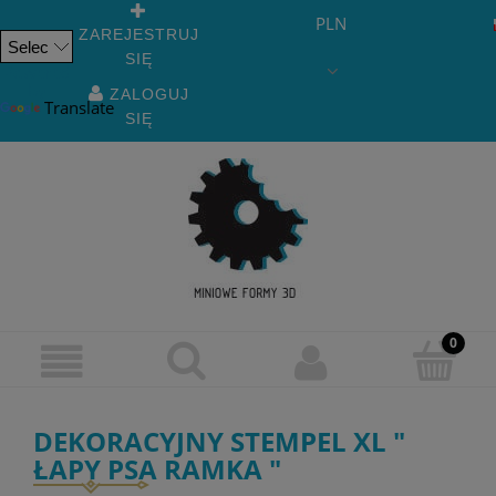
PLN
ZAREJESTRUJ
SIĘ
Powered
by
ZALOGUJ
Translate
SIĘ
DEKORACYJNY STEMPEL XL "
ŁAPY PSA RAMKA "