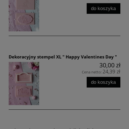
do koszyka
Dekoracyjny stempel XL " Happy Valentines Day "
30,00 zł
24,39 zł
Cena netto:
do koszyka