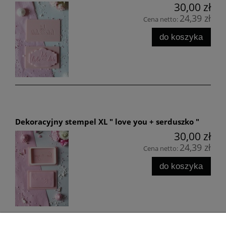
30,00 zł
24,39 zł
Cena netto:
do koszyka
Dekoracyjny stempel XL " love you + serduszko "
30,00 zł
24,39 zł
Cena netto:
do koszyka