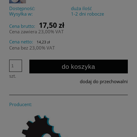
Dostępność:
duża ilość
Wysyłka w:
1-2 dni robocze
17,50 zł
Cena brutto:
Cena zawiera 23,00% VAT
Cena netto:
14,23 zł
Cena bez 23,00% VAT
do koszyka
szt.
dodaj do przechowalni
Producent: