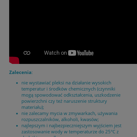
Zalecenia
:
nie wystawiać pleksi na działanie wysokich
temperatur i środków chemicznych (czynniki
mogą spowodować odkształcenia, uszkodzenie
powierzchni czy też naruszenie struktury
materiału);
nie zalecamy mycia w zmywarkach, używania
rozpuszczalników, alkoholi, kwasów;
najlepszym i najbezpieczniejszym wyjściem jest
zastosowanie wody w temperaturze do 25°C z