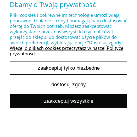
Dbamy o Twoją prywatność
Pliki cookies i pokrewne im technologie umożliwiają
Dekoracyjny stempel XL " Danke "
poprawne działanie strony i pomagają nam dostosować
30,00 zł
ofertę do Twoich potrzeb. Możesz zaakceptować
24,39 zł
wykorzystanie przez nas wszystkich tych plików i
Cena netto:
przejść do sklepu lub dostosować użycie plików do
do koszyka
swoich preferencji, wybierając opcję "Dostosuj zgody".
Więcej o plikach cookies przeczytasz w naszej Polityce
prywatności.
zaakceptuj tylko niezbędne
dostosuj zgody
Dekoracyjny stempel XL " LOVE you forever "
zaakceptuj wszystkie
30,00 zł
24,39 zł
Cena netto:
do koszyka