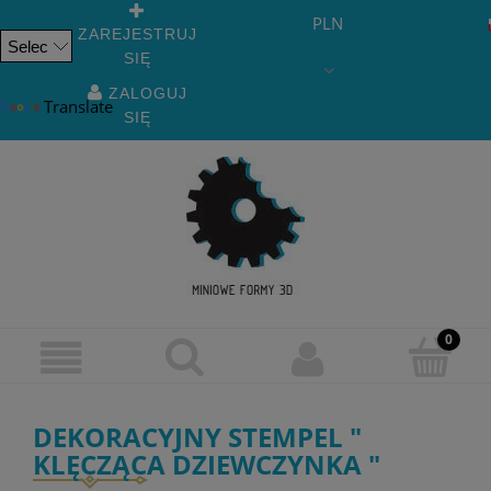
PLN
ZAREJESTRUJ
SIĘ
Powered
by
ZALOGUJ
Translate
SIĘ
DEKORACYJNY STEMPEL "
KLĘCZĄCA DZIEWCZYNKA "