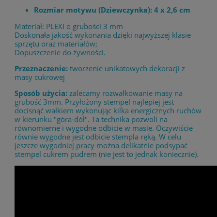
Rozmiar motywu (Dziewczynka): 4 x 2,6 cm
Materiał: PLEXI o grubości 3 mm
Doskonała jakość wykonania dzięki najwyższej klasie
sprzętu oraz materiałów;
Dopuszczenie do żywności.
Przeznaczenie:
tworzenie unikatowych dekoracji z
masy cukrowej
Sposób użycia:
zalecamy rozwałkowanie masy na
grubość 3mm. Przyłożony stempel najlepiej jest
docisnąć wałkiem wykonując kilka energicznych ruchów
w kierunku "góra-dół". Ta technika pozwoli na
równomierne i wygodne odbicie w masie. Oczywiście
równie wygodne jest odbicie stempla ręką. W celu
jeszcze wygodniej pracy można delikatnie podsypać
stempel cukrem pudrem (nie jest to jednak koniecznie).