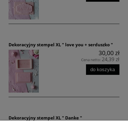
Dekoracyjny stempel XL " love you + serduszko "
30,00 zł
24,39 zł
Cena netto:
do koszyka
Dekoracyjny stempel XL " Danke "
30,00 zł