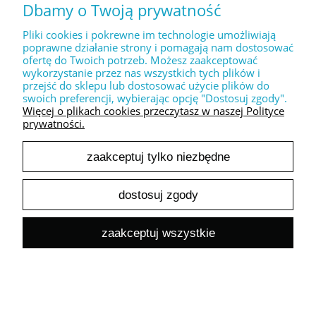
Dbamy o Twoją prywatność
24,39 zł
Cena netto:
Pliki cookies i pokrewne im technologie umożliwiają
do koszyka
poprawne działanie strony i pomagają nam dostosować
ofertę do Twoich potrzeb. Możesz zaakceptować
wykorzystanie przez nas wszystkich tych plików i
przejść do sklepu lub dostosować użycie plików do
swoich preferencji, wybierając opcję "Dostosuj zgody".
Więcej o plikach cookies przeczytasz w naszej Polityce
prywatności.
Dekoracyjny stempel XL " LOVE you forever "
zaakceptuj tylko niezbędne
30,00 zł
24,39 zł
Cena netto:
dostosuj zgody
do koszyka
zaakceptuj wszystkie