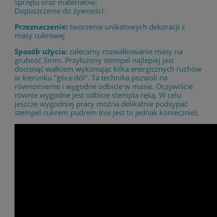
sprzętu oraz materiałów;
Dopuszczenie do żywności.
Przeznaczenie:
tworzenie unikatowych dekoracji z
masy cukrowej
Sposób użycia:
zalecamy rozwałkowanie masy na
grubość 3mm. Przyłożony stempel najlepiej jest
docisnąć wałkiem wykonując kilka energicznych ruchów
w kierunku "góra-dół". Ta technika pozwoli na
równomierne i wygodne odbicie w masie. Oczywiście
równie wygodne jest odbicie stempla ręką. W celu
jeszcze wygodniej pracy można delikatnie podsypać
stempel cukrem pudrem (nie jest to jednak koniecznie).