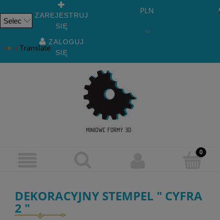
PLN
ZAREJESTRUJ
SIĘ
Powered
by
ZALOGUJ
Translate
SIĘ
DEKORACYJNY STEMPEL " CYFRA
2 "