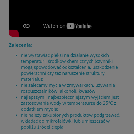
Zalecenia
:
nie wystawiać pleksi na działanie wysokich
temperatur i środków chemicznych (czynniki
mogą spowodować odkształcenia, uszkodzenie
powierzchni czy też naruszenie struktury
materiału);
nie zalecamy mycia w zmywarkach, używania
rozpuszczalników, alkoholi, kwasów;
najlepszym i najbezpieczniejszym wyjściem jest
zastosowanie wody w temperaturze do 25°C z
dodatkiem mydła;
nie należy zakupionych produktów podgrzewać,
wkładać do mikrofalówki lub umieszczać w
pobliżu źródeł ciepła.