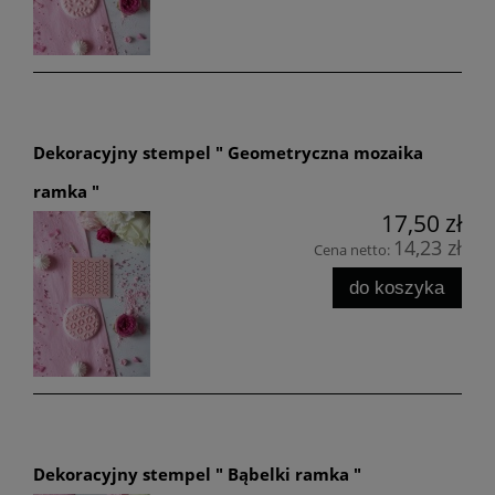
Dekoracyjny stempel " Geometryczna mozaika
ramka "
17,50 zł
14,23 zł
Cena netto:
do koszyka
Dekoracyjny stempel " Bąbelki ramka "