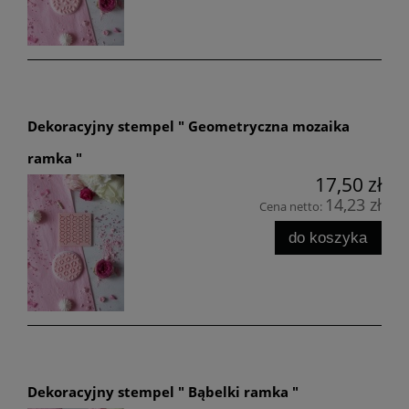
Dekoracyjny stempel " Geometryczna mozaika
ramka "
17,50 zł
14,23 zł
Cena netto:
do koszyka
Dekoracyjny stempel " Bąbelki ramka "