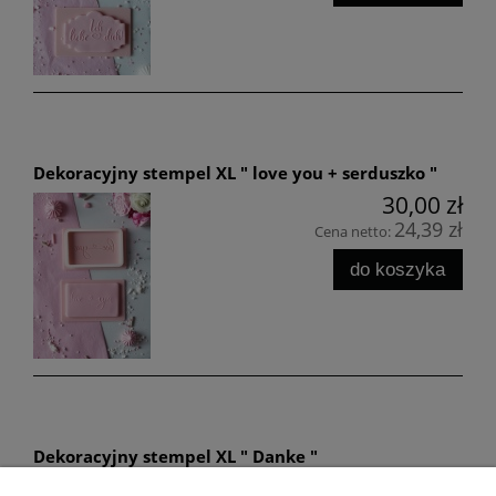
Dekoracyjny stempel XL " love you + serduszko "
30,00 zł
24,39 zł
Cena netto:
do koszyka
Dekoracyjny stempel XL " Danke "
30,00 zł