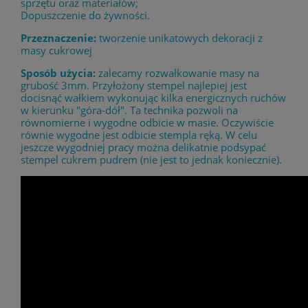
sprzętu oraz materiałów;
Dopuszczenie do żywności.
Przeznaczenie:
tworzenie unikatowych dekoracji z
masy cukrowej
Sposób użycia:
zalecamy rozwałkowanie masy na
grubość 3mm. Przyłożony stempel najlepiej jest
docisnąć wałkiem wykonując kilka energicznych ruchów
w kierunku "góra-dół". Ta technika pozwoli na
równomierne i wygodne odbicie w masie. Oczywiście
równie wygodne jest odbicie stempla ręką. W celu
jeszcze wygodniej pracy można delikatnie podsypać
stempel cukrem pudrem (nie jest to jednak koniecznie).