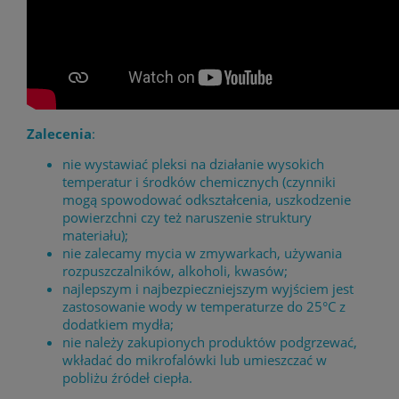
Zalecenia
:
nie wystawiać pleksi na działanie wysokich
temperatur i środków chemicznych (czynniki
mogą spowodować odkształcenia, uszkodzenie
powierzchni czy też naruszenie struktury
materiału);
nie zalecamy mycia w zmywarkach, używania
rozpuszczalników, alkoholi, kwasów;
najlepszym i najbezpieczniejszym wyjściem jest
zastosowanie wody w temperaturze do 25°C z
dodatkiem mydła;
nie należy zakupionych produktów podgrzewać,
wkładać do mikrofalówki lub umieszczać w
pobliżu źródeł ciepła.