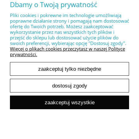
Dbamy o Twoją prywatność
24,39 zł
Cena netto:
Pliki cookies i pokrewne im technologie umożliwiają
do koszyka
poprawne działanie strony i pomagają nam dostosować
ofertę do Twoich potrzeb. Możesz zaakceptować
wykorzystanie przez nas wszystkich tych plików i
przejść do sklepu lub dostosować użycie plików do
swoich preferencji, wybierając opcję "Dostosuj zgody".
Więcej o plikach cookies przeczytasz w naszej Polityce
prywatności.
Dekoracyjny stempel XL " LOVE you forever "
zaakceptuj tylko niezbędne
30,00 zł
24,39 zł
Cena netto:
dostosuj zgody
do koszyka
zaakceptuj wszystkie