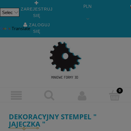
PLN
ZAREJESTRUJ
SIĘ
Powered
by
ZALOGUJ
Translate
SIĘ
DEKORACYJNY STEMPEL "
JAJECZKA "