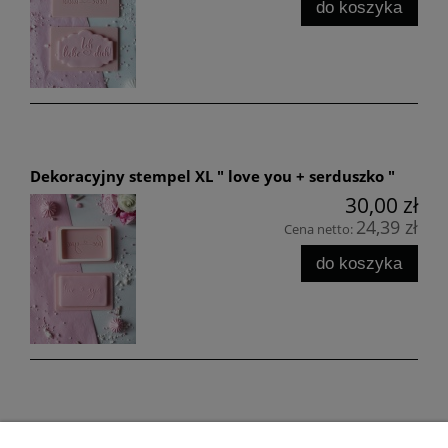
do koszyka
Dekoracyjny stempel XL " love you + serduszko "
30,00 zł
24,39 zł
Cena netto:
do koszyka
Dekoracyjny stempel XL " Danke "