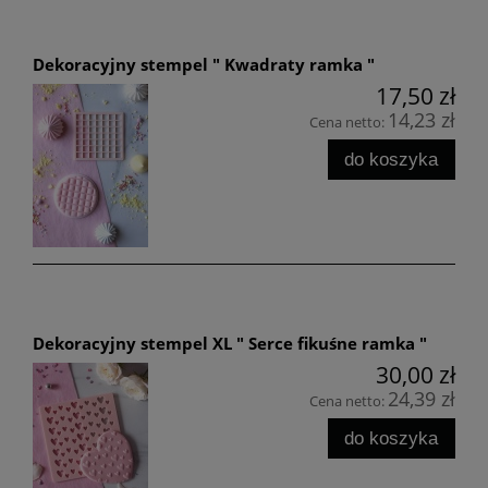
Dekoracyjny stempel " Kwadraty ramka "
17,50 zł
14,23 zł
Cena netto:
do koszyka
Dekoracyjny stempel XL " Serce fikuśne ramka "
30,00 zł
24,39 zł
Cena netto:
do koszyka