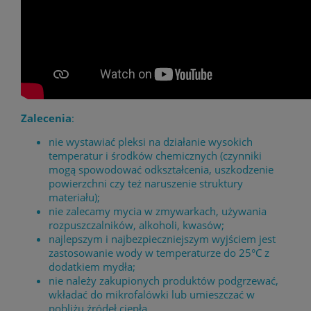
Zalecenia
:
nie wystawiać pleksi na działanie wysokich
temperatur i środków chemicznych (czynniki
mogą spowodować odkształcenia, uszkodzenie
powierzchni czy też naruszenie struktury
materiału);
nie zalecamy mycia w zmywarkach, używania
rozpuszczalników, alkoholi, kwasów;
najlepszym i najbezpieczniejszym wyjściem jest
zastosowanie wody w temperaturze do 25°C z
dodatkiem mydła;
nie należy zakupionych produktów podgrzewać,
wkładać do mikrofalówki lub umieszczać w
pobliżu źródeł ciepła.