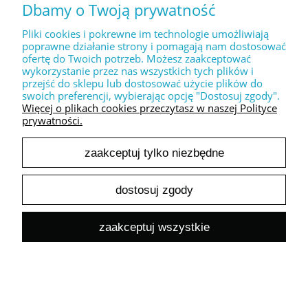
30,00 zł
Dbamy o Twoją prywatność
24,39 zł
Cena netto:
Pliki cookies i pokrewne im technologie umożliwiają
poprawne działanie strony i pomagają nam dostosować
do koszyka
ofertę do Twoich potrzeb. Możesz zaakceptować
wykorzystanie przez nas wszystkich tych plików i
przejść do sklepu lub dostosować użycie plików do
swoich preferencji, wybierając opcję "Dostosuj zgody".
Więcej o plikach cookies przeczytasz w naszej Polityce
prywatności.
zaakceptuj tylko niezbędne
Dekoracyjny stempel XL " LOVE you forever "
30,00 zł
dostosuj zgody
24,39 zł
Cena netto:
do koszyka
zaakceptuj wszystkie