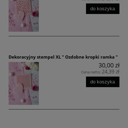
do koszyka
Dekoracyjny stempel XL " Ozdobne kropki ramka "
30,00 zł
24,39 zł
Cena netto:
do koszyka