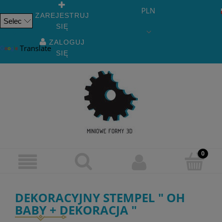
PLN
ZAREJESTRUJ
SIĘ
Powered
by
ZALOGUJ
Translate
SIĘ
DEKORACYJNY STEMPEL " OH
BABY + DEKORACJA "