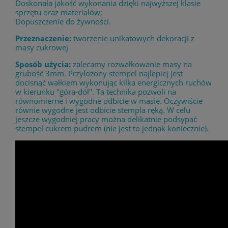
Doskonała jakość wykonania dzięki najwyższej klasie
sprzętu oraz materiałów;
Dopuszczenie do żywności.
Przeznaczenie:
tworzenie unikatowych dekoracji z
masy cukrowej
Sposób użycia:
zalecamy rozwałkowanie masy na
grubość 3mm. Przyłożony stempel najlepiej jest
docisnąć wałkiem wykonując kilka energicznych ruchów
w kierunku "góra-dół". Ta technika pozwoli na
równomierne i wygodne odbicie w masie. Oczywiście
równie wygodne jest odbicie stempla ręką. W celu
jeszcze wygodniej pracy można delikatnie podsypać
stempel cukrem pudrem (nie jest to jednak koniecznie).