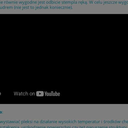
e równie wygodne jest odbicie stempla ręką. W celu jeszcze wyg
drem (nie jest to jednak koniecznie).
a
:
 wystawiać pleksi na działanie wysokich temperatur i środków 
ształcenia, uszkodzenie powierzchni czy też naruszenie struktury 