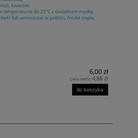
oholi, kwasów;
 w temperaturze do 25°C z dodatkiem mydła;
wki lub umieszczać w pobliżu źródeł ciepła.
6,00 zł
4,88 zł
Cena netto:
do koszyka