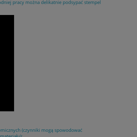
odniej pracy można delikatnie podsypać stempel
chemicznych (czynniki mogą spowodować
materiału);