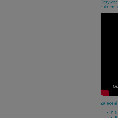
Oczywiści
cukrem pu
Zaleceni
nie
odk