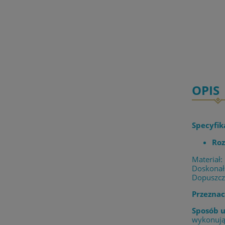
OPIS
Specyfik
Roz
Materiał:
Doskonała
Dopuszcz
Przeznac
Sposób u
wykonując