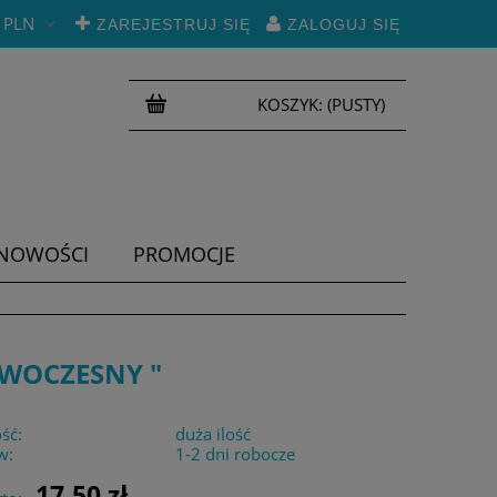
PLN
ZAREJESTRUJ SIĘ
ZALOGUJ SIĘ
KOSZYK:
(PUSTY)
NOWOŚCI
PROMOCJE
OWOCZESNY "
ść:
duża ilość
w:
1-2 dni robocze
17,50 zł