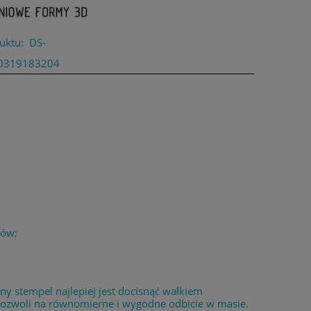
uktu:
DS-
0319183204
łów;
 stempel najlepiej jest docisnąć wałkiem
 pozwoli na równomierne i wygodne odbicie w masie.