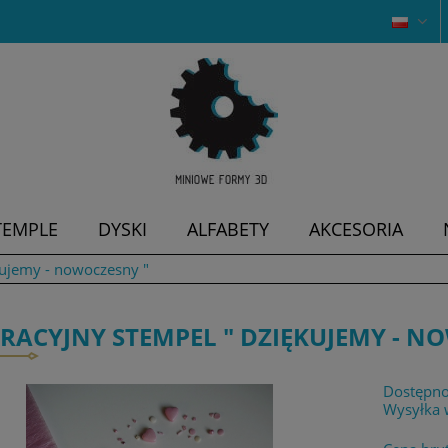
TEMPLE
DYSKI
ALFABETY
AKCESORIA
kujemy - nowoczesny "
RACYJNY STEMPEL " DZIĘKUJEMY - N
Dostępno
Wysyłka 