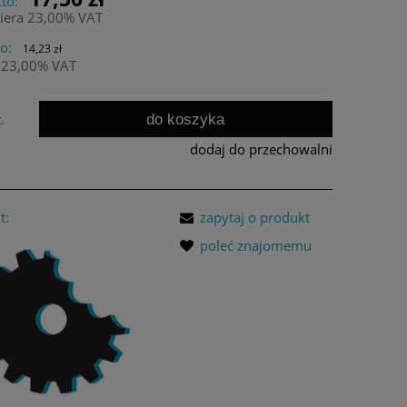
to:
iera 23,00% VAT
o:
14,23 zł
 23,00% VAT
do koszyka
.
dodaj do przechowalni
t:
zapytaj o produkt
poleć znajomemu