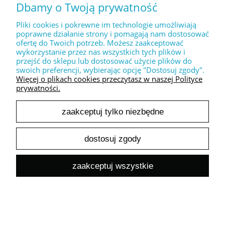
Dbamy o Twoją prywatność
24,39 zł
Cena netto:
Pliki cookies i pokrewne im technologie umożliwiają
do koszyka
poprawne działanie strony i pomagają nam dostosować
ofertę do Twoich potrzeb. Możesz zaakceptować
wykorzystanie przez nas wszystkich tych plików i
przejść do sklepu lub dostosować użycie plików do
swoich preferencji, wybierając opcję "Dostosuj zgody".
Więcej o plikach cookies przeczytasz w naszej Polityce
prywatności.
Dekoracyjny stempel XL " LOVE you forever "
zaakceptuj tylko niezbędne
30,00 zł
24,39 zł
Cena netto:
dostosuj zgody
do koszyka
zaakceptuj wszystkie