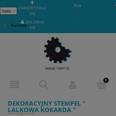
PLN
ZAREJESTRUJ
SIĘ
Powered
by
ZALOGUJ
Translate
SIĘ
DEKORACYJNY STEMPEL "
LALKOWA KOKARDA "