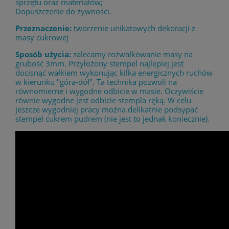
sprzętu oraz materiałów;
Dopuszczenie do żywności.
Przeznaczenie:
tworzenie unikatowych dekoracji z
masy cukrowej
Sposób użycia:
zalecamy rozwałkowanie masy na
grubość 3mm. Przyłożony stempel najlepiej jest
docisnąć wałkiem wykonując kilka energicznych ruchów
w kierunku "góra-dół". Ta technika pozwoli na
równomierne i wygodne odbicie w masie. Oczywiście
równie wygodne jest odbicie stempla ręką. W celu
jeszcze wygodniej pracy można delikatnie podsypać
stempel cukrem pudrem (nie jest to jednak koniecznie).