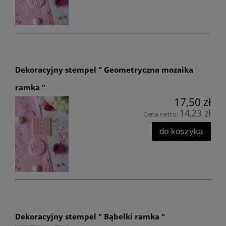
Dekoracyjny stempel " Geometryczna mozaika
ramka "
17,50 zł
14,23 zł
Cena netto:
do koszyka
Dekoracyjny stempel " Bąbelki ramka "