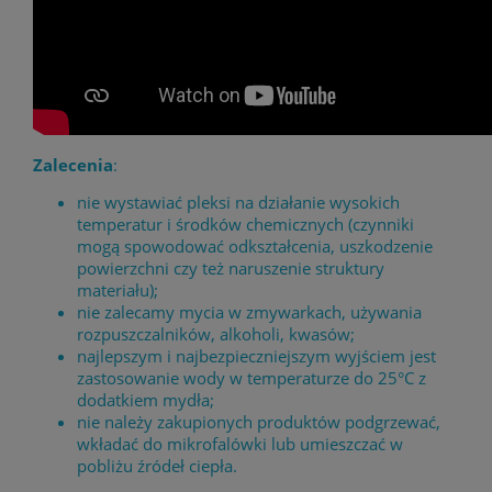
Zalecenia
:
nie wystawiać pleksi na działanie wysokich
temperatur i środków chemicznych (czynniki
mogą spowodować odkształcenia, uszkodzenie
powierzchni czy też naruszenie struktury
materiału);
nie zalecamy mycia w zmywarkach, używania
rozpuszczalników, alkoholi, kwasów;
najlepszym i najbezpieczniejszym wyjściem jest
zastosowanie wody w temperaturze do 25°C z
dodatkiem mydła;
nie należy zakupionych produktów podgrzewać,
wkładać do mikrofalówki lub umieszczać w
pobliżu źródeł ciepła.