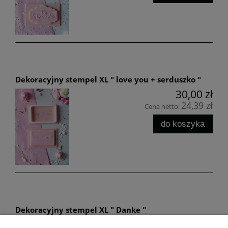
Dekoracyjny stempel XL " love you + serduszko "
30,00 zł
24,39 zł
Cena netto:
do koszyka
Dekoracyjny stempel XL " Danke "
30,00 zł