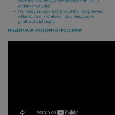
zastosowanie wody w temperaturze do 25°C z
dodatkiem mydła;
nie należy zakupionych produktów podgrzewać,
wkładać do mikrofalówki lub umieszczać w
pobliżu źródeł ciepła.
PREZENTACJA DOSTĘPNYCH KOLORÓW: