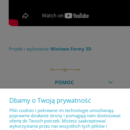
Projekt i wykonanie:
Miniowe Formy 3D
POMOC
Dbamy o Twoją prywatność
MOJE KONTO
Pliki cookies i pokrewne im technologie umożliwiają
poprawne działanie strony i pomagają nam dostosować
ofertę do Twoich potrzeb. Możesz zaakceptować
PŁATNOŚCI I DOSTAWA
wykorzystanie przez nas wszystkich tych plików i