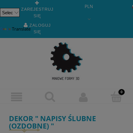
PLN
ZAREJESTRUJ
SIĘ
Powered
by
ZALOGUJ
Translate
SIĘ
DEKOR " NAPISY ŚLUBNE
(OZDOBNE) "