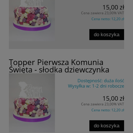
15,00 zł
Cena zawiera 23,00% VAT
Cena netto:
12,20 zł
do koszyka
Topper Pierwsza Komunia
Święta - słodka dziewczynka
Dostępność:
duża ilość
Wysyłka w:
1-2 dni robocze
15,00 zł
Cena zawiera 23,00% VAT
Cena netto:
12,20 zł
do koszyka