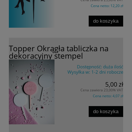
Cena netto:
12,20 zł
do koszyka
Topper Okrągła tabliczka na
dekoracyjny stempel
Dostępność:
duża ilość
Wysyłka w:
1-2 dni robocze
5,00 zł
Cena zawiera 23,00% VAT
Cena netto:
4,07 zł
do koszyka