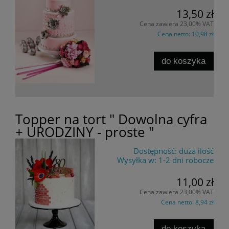
13,50 zł
Cena zawiera 23,00% VAT
Cena netto:
10,98 zł
do koszyka
Topper na tort " Dowolna cyfra
+ URODZINY - proste "
Dostępność:
duża ilość
Wysyłka w:
1-2 dni robocze
11,00 zł
Cena zawiera 23,00% VAT
Cena netto:
8,94 zł
do koszyka