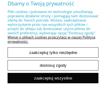
Topper na tort - HAPPY
Dbamy o Twoją prywatność
Birthday + imię wersja z
Pliki cookies i pokrewne im technologie umożliwiają
balonami
poprawne działanie strony i pomagają nam dostosować
ofertę do Twoich potrzeb. Możesz zaakceptować
Dostępność:
duża ilość
wykorzystanie przez nas wszystkich tych plików i
Wysyłka w:
2 dni robocze
przejść do sklepu lub dostosować użycie plików do
swoich preferencji, wybierając opcję "Dostosuj zgody".
20,00 zł
Więcej o plikach cookies przeczytasz w naszej Polityce
prywatności.
Cena zawiera 23% VAT
Cena netto:
16,26 zł
zaakceptuj tylko niezbędne
do koszyka
dostosuj zgody
Topper na tort Aloha +
zaakceptuj wszystkie
DOWOLNA cyfra
Dostępność:
duża ilość
Wysyłka w:
1-2 dni robocze