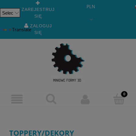
PLN
ZAREJESTRUJ
SIĘ
Powered
by
ZALOGUJ
Translate
SIĘ
TOPPERY/DEKORY