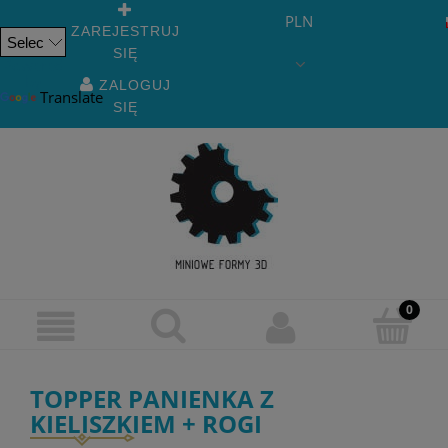
PLN
ZAREJESTRUJ
SIĘ
Powered
by
ZALOGUJ
Translate
SIĘ
TOPPER PANIENKA Z
KIELISZKIEM + ROGI