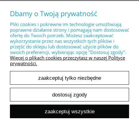
Dbamy o Twoją prywatność
MOJE KONTO
Pliki cookies i pokrewne im technologie umożliwiają
poprawne działanie strony i pomagają nam dostosować
ofertę do Twoich potrzeb. Możesz zaakceptować
PŁATNOŚCI I DOSTAWA
wykorzystanie przez nas wszystkich tych plików i
przejść do sklepu lub dostosować użycie plików do
swoich preferencji, wybierając opcję "Dostosuj zgody".
INFORMACJE
Więcej o plikach cookies przeczytasz w naszej Polityce
prywatności.
zaakceptuj tylko niezbędne
O NAS
dostosuj zgody
pokaż pełną wersję strony
zaakceptuj wszystkie
Sklep internetowy Shoper.pl