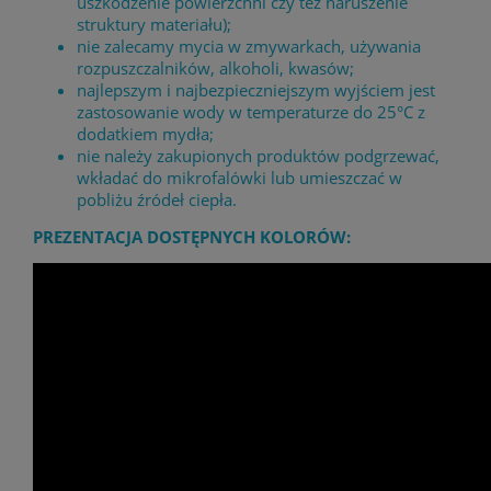
uszkodzenie powierzchni czy też naruszenie
struktury materiału);
nie zalecamy mycia w zmywarkach, używania
rozpuszczalników, alkoholi, kwasów;
najlepszym i najbezpieczniejszym wyjściem jest
zastosowanie wody w temperaturze do 25°C z
dodatkiem mydła;
nie należy zakupionych produktów podgrzewać,
wkładać do mikrofalówki lub umieszczać w
pobliżu źródeł ciepła.
PREZENTACJA DOSTĘPNYCH KOLORÓW: