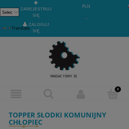
PLN
ZAREJESTRUJ
SIĘ
Powered
by
ZALOGUJ
Translate
SIĘ
TOPPER SŁODKI KOMUNIJNY
CHŁOPIEC