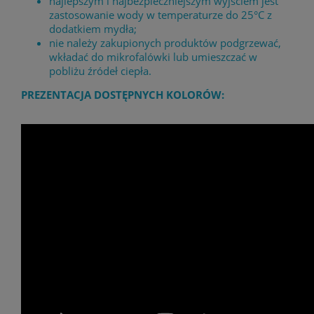
najlepszym i najbezpieczniejszym wyjściem jest
zastosowanie wody w temperaturze do 25°C z
dodatkiem mydła;
nie należy zakupionych produktów podgrzewać,
wkładać do mikrofalówki lub umieszczać w
pobliżu źródeł ciepła.
PREZENTACJA DOSTĘPNYCH KOLORÓW: