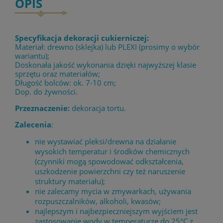
OPIS
Specyfikacja dekoracji cukierniczej:
Materiał: drewno (sklejka) lub PLEXI (prosimy o wybór
wariantu);
Doskonała jakość wykonania dzięki najwyższej klasie
sprzętu oraz materiałów;
Długość bolców: ok. 7-10 cm;
Dop. do żywności.
Przeznaczenie:
dekoracja tortu.
Zalecenia
:
nie wystawiać pleksi/drewna na działanie
wysokich temperatur i środków chemicznych
(czynniki mogą spowodować odkształcenia,
uszkodzenie powierzchni czy też naruszenie
struktury materiału);
nie zalecamy mycia w zmywarkach, używania
rozpuszczalników, alkoholi, kwasów;
najlepszym i najbezpieczniejszym wyjściem jest
zastosowanie wody w temperaturze do 25°C z