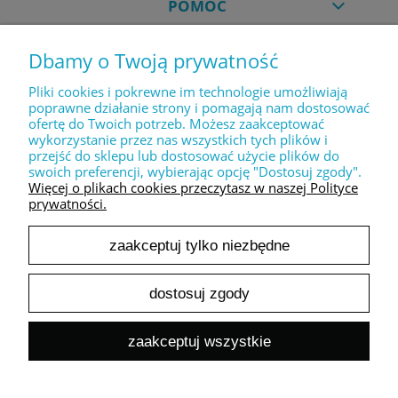
POMOC
Dbamy o Twoją prywatność
MOJE KONTO
Pliki cookies i pokrewne im technologie umożliwiają
poprawne działanie strony i pomagają nam dostosować
ofertę do Twoich potrzeb. Możesz zaakceptować
PŁATNOŚCI I DOSTAWA
wykorzystanie przez nas wszystkich tych plików i
przejść do sklepu lub dostosować użycie plików do
swoich preferencji, wybierając opcję "Dostosuj zgody".
INFORMACJE
Więcej o plikach cookies przeczytasz w naszej Polityce
prywatności.
zaakceptuj tylko niezbędne
O NAS
dostosuj zgody
pokaż pełną wersję strony
zaakceptuj wszystkie
Sklep internetowy Shoper.pl