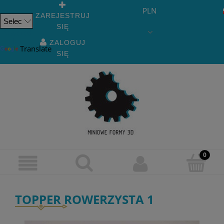
PLN
ZAREJESTRUJ
SIĘ
Powered
by
ZALOGUJ
Translate
SIĘ
TOPPER ROWERZYSTA 1