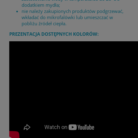
dodatkiem mydła;
nie należy zakupionych produktów podgrzewać,
wkładać do mikrofalówki lub umieszczać w
pobliżu źródeł ciepła.
PREZENTACJA DOSTĘPNYCH KOLORÓW: