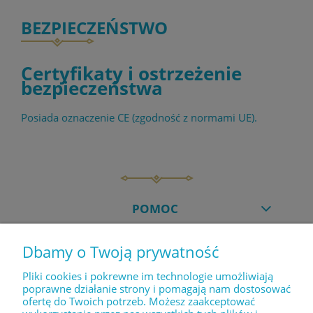
BEZPIECZEŃSTWO
Certyfikaty i ostrzeżenie
bezpieczeństwa
Posiada oznaczenie CE (zgodność z normami UE).
POMOC
Dbamy o Twoją prywatność
MOJE KONTO
Pliki cookies i pokrewne im technologie umożliwiają
poprawne działanie strony i pomagają nam dostosować
ofertę do Twoich potrzeb. Możesz zaakceptować
PŁATNOŚCI I DOSTAWA