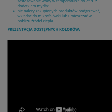
zastosowanie wody w temperaturze do 25°C z
dodatkiem mydła;
nie należy zakupionych produktów podgrzewać,
wkładać do mikrofalówki lub umieszczać w
pobliżu źródeł ciepła.
PREZENTACJA DOSTĘPNYCH KOLORÓW: