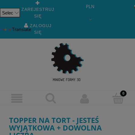
PLN
ZAREJESTRUJ
SIĘ
Powered
by
ZALOGUJ
Translate
SIĘ
TOPPER NA TORT - JESTEŚ
WYJĄTKOWA + DOWOLNA