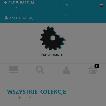
ZAREJESTRUJ
PLN
SIĘ
ZALOGUJ SIĘ
WSZYSTKIE KOLEKCJE