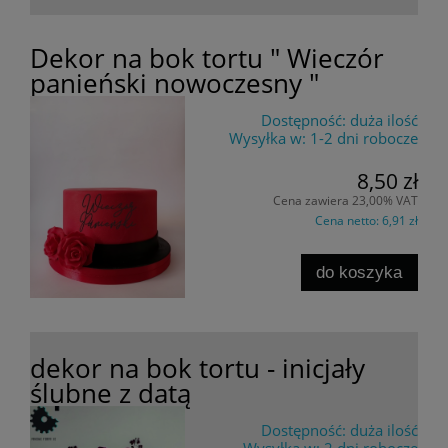
Dekor na bok tortu " Wieczór
panieński nowoczesny "
Dostępność:
duża ilość
Wysyłka w:
1-2 dni robocze
8,50 zł
Cena zawiera 23,00% VAT
Cena netto:
6,91 zł
do koszyka
dekor na bok tortu - inicjały
ślubne z datą
Dostępność:
duża ilość
Wysyłka w:
2 dni robocze