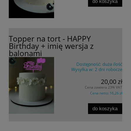
do koszyka
Topper na tort - HAPPY
Birthday + imię wersja z
balonami
Dostępność:
duża ilość
Wysyłka w:
2 dni robocze
20,00 zł
Cena zawiera 23% VAT
Cena netto:
16,26 zł
do koszyka