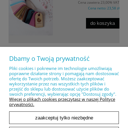
Cena zawiera 23,00% VAT
Cena netto:
23,58 zł
do koszyka
Dbamy o Twoją prywatność
Pliki cookies i pokrewne im technologie umożliwiają
POMOC
poprawne działanie strony i pomagają nam dostosować
ofertę do Twoich potrzeb. Możesz zaakceptować
wykorzystanie przez nas wszystkich tych plików i
MOJE KONTO
przejść do sklepu lub dostosować użycie plików do
swoich preferencji, wybierając opcję "Dostosuj zgody".
Więcej o plikach cookies przeczytasz w naszej Polityce
prywatności.
PŁATNOŚCI I DOSTAWA
zaakceptuj tylko niezbędne
INFORMACJE