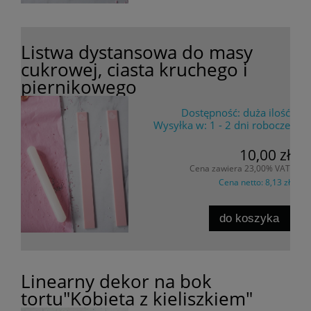
Listwa dystansowa do masy
cukrowej, ciasta kruchego i
piernikowego
Dostępność:
duża ilość
Wysyłka w:
1 - 2 dni robocze
10,00 zł
Cena zawiera 23,00% VAT
Cena netto:
8,13 zł
do koszyka
Linearny dekor na bok
tortu"Kobieta z kieliszkiem"