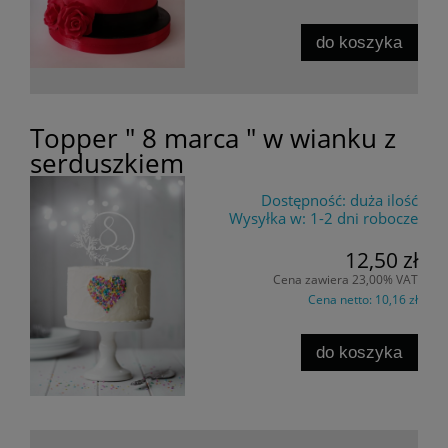
do koszyka
Topper " 8 marca " w wianku z
serduszkiem
Dostępność:
duża ilość
Wysyłka w:
1-2 dni robocze
12,50 zł
Cena zawiera 23,00% VAT
Cena netto:
10,16 zł
do koszyka