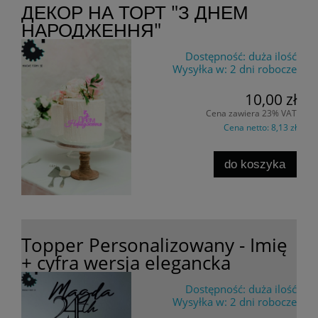
ДЕКОР НА ТОРТ "З ДНЕМ
НАРОДЖЕННЯ"
Dostępność:
duża ilość
Wysyłka w:
2 dni robocze
10,00 zł
Cena zawiera 23% VAT
Cena netto:
8,13 zł
do koszyka
Topper Personalizowany - Imię
+ cyfra wersja elegancka
Dostępność:
duża ilość
Wysyłka w:
2 dni robocze