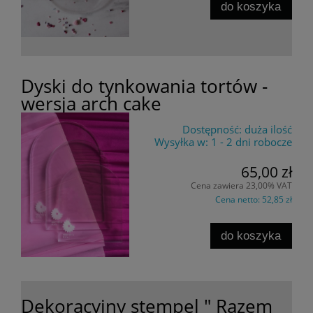
do koszyka
Dyski do tynkowania tortów -
wersja arch cake
Dostępność:
duża ilość
Wysyłka w:
1 - 2 dni robocze
65,00 zł
Cena zawiera 23,00% VAT
Cena netto:
52,85 zł
do koszyka
Dekoracyjny stempel " Razem