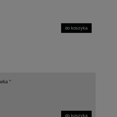
do koszyka
wka "
do koszyka