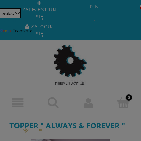
PLN
ZAREJESTRUJ
SIĘ
Powered
by
ZALOGUJ
Translate
SIĘ
TOPPER " ALWAYS & FOREVER "