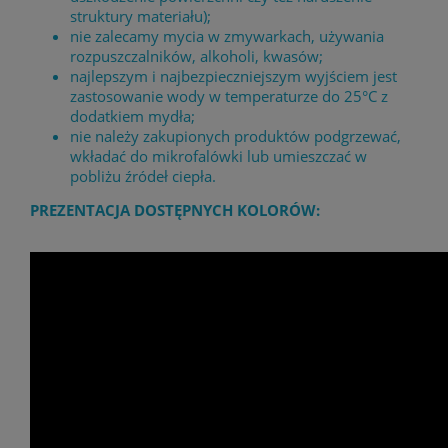
struktury materiału);
nie zalecamy mycia w zmywarkach, używania
rozpuszczalników, alkoholi, kwasów;
najlepszym i najbezpieczniejszym wyjściem jest
zastosowanie wody w temperaturze do 25°C z
dodatkiem mydła;
nie należy zakupionych produktów podgrzewać,
wkładać do mikrofalówki lub umieszczać w
pobliżu źródeł ciepła.
PREZENTACJA DOSTĘPNYCH KOLORÓW: