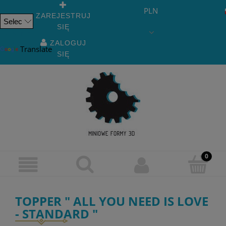
PLN
ZAREJESTRUJ
SIĘ
Powered
by
ZALOGUJ
Translate
SIĘ
TOPPER " ALL YOU NEED IS LOVE
- STANDARD "