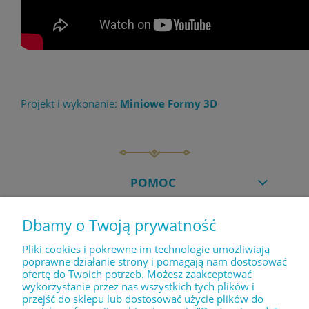
Projekt i wykonanie:
Miniowe Formy 3D
POMOC
Dbamy o Twoją prywatność
MOJE KONTO
Pliki cookies i pokrewne im technologie umożliwiają
poprawne działanie strony i pomagają nam dostosować
ofertę do Twoich potrzeb. Możesz zaakceptować
PŁATNOŚCI I DOSTAWA
wykorzystanie przez nas wszystkich tych plików i
przejść do sklepu lub dostosować użycie plików do