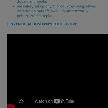
dodatkiem mydła;
nie należy zakupionych produktów podgrzewać,
wkładać do mikrofalówki lub umieszczać w
pobliżu źródeł ciepła.
PREZENTACJA DOSTĘPNYCH KOLORÓW: