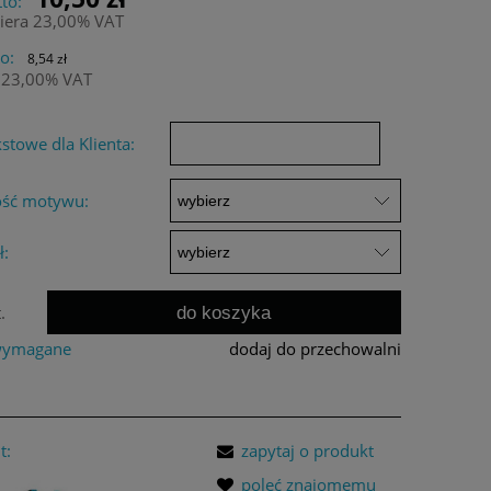
to:
iera 23,00% VAT
o:
8,54 zł
 23,00% VAT
stowe dla Klienta:
ść motywu:
ł:
do koszyka
.
 wymagane
dodaj do przechowalni
t:
zapytaj o produkt
poleć znajomemu