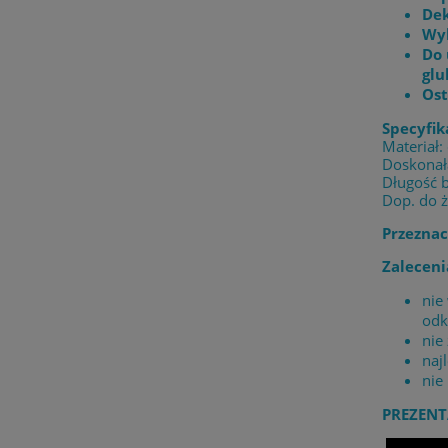
Dek
Wyb
Do 
gl
Ost
Specyfik
Materiał:
Doskonała
Długość 
Dop. do 
Przeznac
Zaleceni
nie
odk
nie
naj
nie
PREZENT