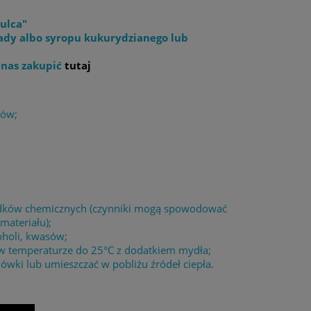
ulca"
ady albo syropu kukurydzianego lub
 nas zakupić
tutaj
łów;
środków chemicznych (czynniki mogą spowodować
materiału);
oholi, kwasów;
 w temperaturze do 25°C z dodatkiem mydła;
wki lub umieszczać w pobliżu źródeł ciepła.