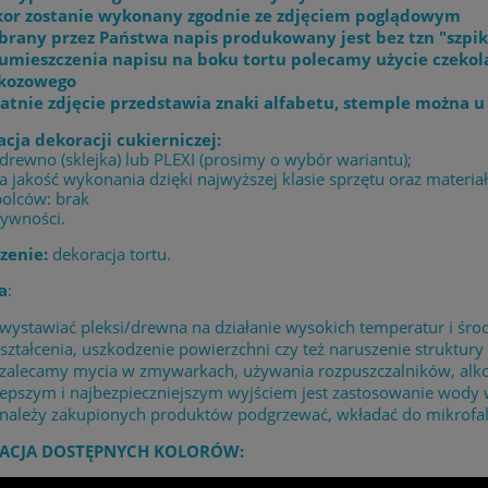
or zostanie wykonany zgodnie ze zdjęciem poglądowym
rany przez Państwa napis produkowany jest bez tzn "szpik
umieszczenia napisu na boku tortu polecamy użycie czekol
ukozowego
atnie zdjęcie przedstawia znaki alfabetu, stemple można u
acja dekoracji cukierniczej:
 drewno (sklejka) lub PLEXI (prosimy o wybór wariantu);
 jakość wykonania dzięki najwyższej klasie sprzętu oraz materia
bolców: brak
żywności.
zenie:
dekoracja tortu.
a
:
 wystawiać pleksi/drewna na działanie wysokich temperatur i 
ształcenia, uszkodzenie powierzchni czy też naruszenie struktury 
 zalecamy mycia w zmywarkach, używania rozpuszczalników, alk
lepszym i najbezpieczniejszym wyjściem jest zastosowanie wody
 należy zakupionych produktów podgrzewać, wkładać do mikrofaló
ACJA DOSTĘPNYCH KOLORÓW: