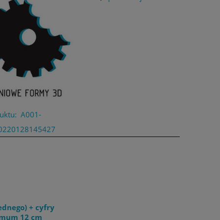
uktu:
A001-
0220128145427
ednego) + cyfry
nimum 12 cm