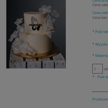
Cena brut
Cena zaw
Cena nett
Cena bez
*
Pole tek
*
Wysoko
*
Materia
szt
*
- Pole
Producen