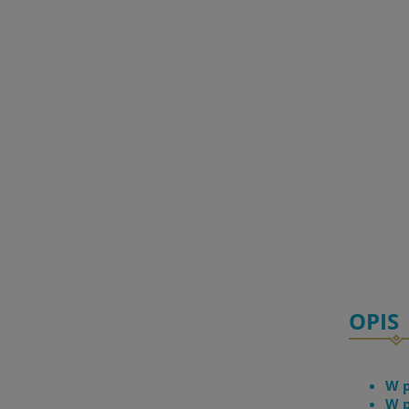
OPIS
W p
W p