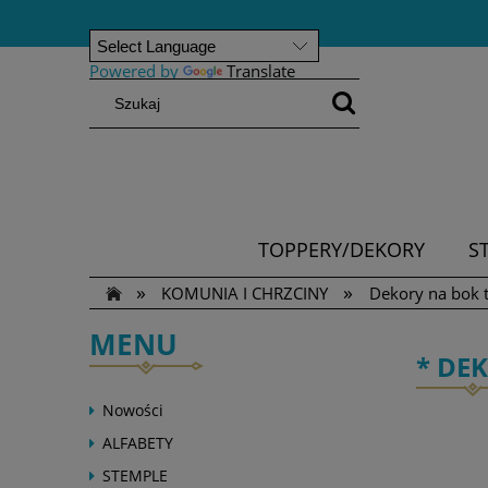
Powered by
Translate
TOPPERY/DEKORY
S
»
»
KOMUNIA I CHRZCINY
Dekory na bok 
MENU
* DE
Nowości
ALFABETY
STEMPLE