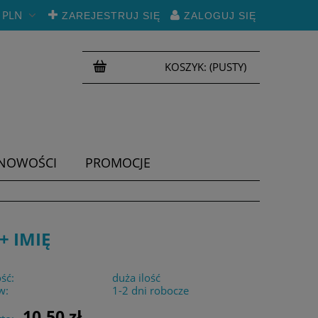
PLN
ZAREJESTRUJ SIĘ
ZALOGUJ SIĘ
KOSZYK:
(PUSTY)
NOWOŚCI
PROMOCJE
+ IMIĘ
ść:
duża ilość
w:
1-2 dni robocze
10,50 zł